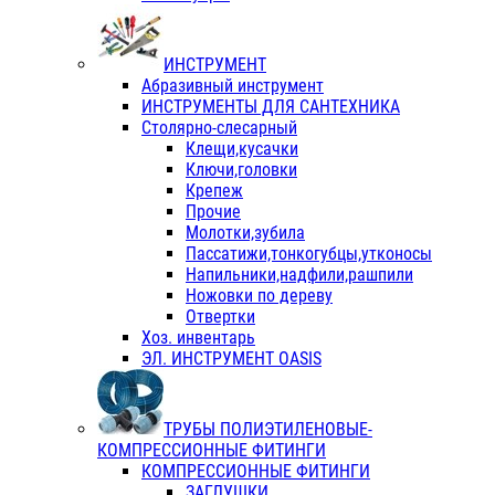
ИНСТРУМЕНТ
Абразивный инструмент
ИНСТРУМЕНТЫ ДЛЯ САНТЕХНИКА
Столярно-слесарный
Клещи,кусачки
Ключи,головки
Крепеж
Прочие
Молотки,зубила
Пассатижи,тонкогубцы,утконосы
Напильники,надфили,рашпили
Ножовки по дереву
Отвертки
Хоз. инвентарь
ЭЛ. ИНСТРУМЕНТ OASIS
ТРУБЫ ПОЛИЭТИЛЕНОВЫЕ-
КОМПРЕССИОННЫЕ ФИТИНГИ
КОМПРЕССИОННЫЕ ФИТИНГИ
ЗАГЛУШКИ