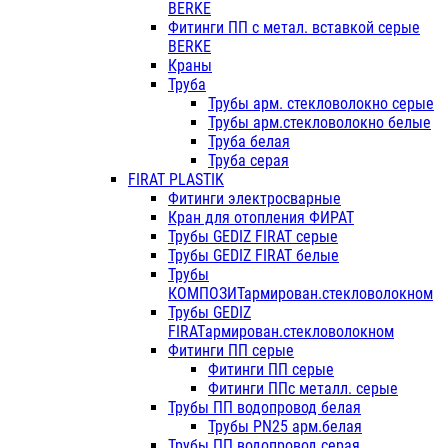
BERKE
Фитинги ПП с метал. вставкой серые
BERKE
Краны
Труба
Трубы арм. стекловолокно серые
Трубы арм.стекловолокно белые
Труба белая
Труба серая
FIRAT PLASTIK
Фитинги электросварные
Кран для отопления ФИРАТ
Трубы GEDIZ FIRAT серые
Трубы GEDIZ FIRAT белые
Трубы
КОМПОЗИТармирован.стекловолокном
Трубы GEDIZ
FIRATармирован.стекловолокном
Фитинги ПП серые
Фитинги ПП серые
Фитинги ППс металл. серые
Трубы ПП водопровод белая
Трубы PN25 арм.белая
Трубы ПП водопровод серая