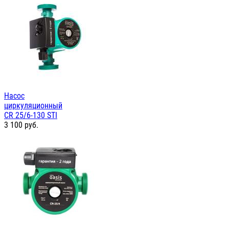
Насос
циркуляционный
СR 25/6-130 STI
3 100
руб.