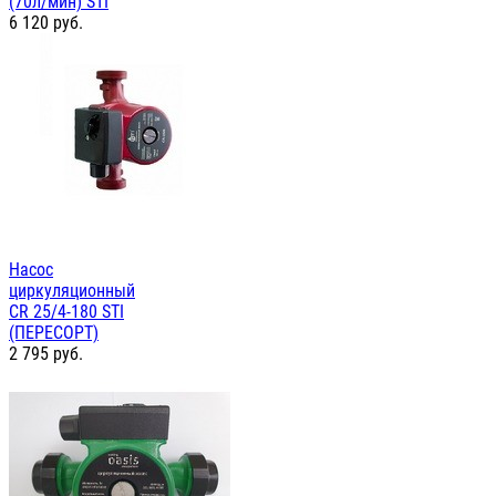
(70л/мин) STI
6 120
руб.
Насос
циркуляционный
СR 25/4-180 STI
(ПЕРЕСОРТ)
2 795
руб.