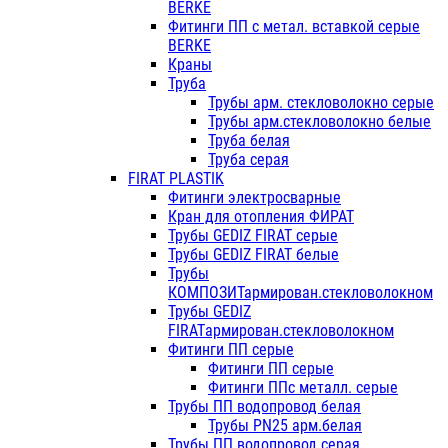
BERKE
Фитинги ПП с метал. вставкой серые
BERKE
Краны
Труба
Трубы арм. стекловолокно серые
Трубы арм.стекловолокно белые
Труба белая
Труба серая
FIRAT PLASTIK
Фитинги электросварные
Кран для отопления ФИРАТ
Трубы GEDIZ FIRAT серые
Трубы GEDIZ FIRAT белые
Трубы
КОМПОЗИТармирован.стекловолокном
Трубы GEDIZ
FIRATармирован.стекловолокном
Фитинги ПП серые
Фитинги ПП серые
Фитинги ППс металл. серые
Трубы ПП водопровод белая
Трубы PN25 арм.белая
Трубы ПП водопровод серая