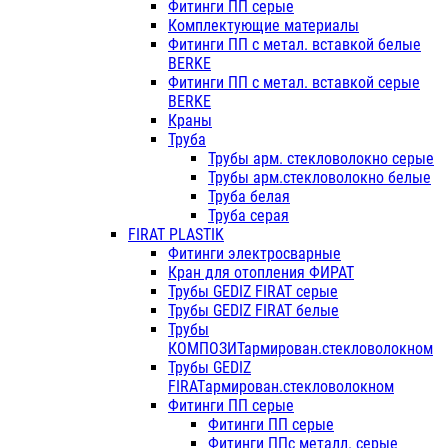
Фитинги ПП серые
Комплектующие материалы
Фитинги ПП с метал. вставкой белые
BERKE
Фитинги ПП с метал. вставкой серые
BERKE
Краны
Труба
Трубы арм. стекловолокно серые
Трубы арм.стекловолокно белые
Труба белая
Труба серая
FIRAT PLASTIK
Фитинги электросварные
Кран для отопления ФИРАТ
Трубы GEDIZ FIRAT серые
Трубы GEDIZ FIRAT белые
Трубы
КОМПОЗИТармирован.стекловолокном
Трубы GEDIZ
FIRATармирован.стекловолокном
Фитинги ПП серые
Фитинги ПП серые
Фитинги ППс металл. серые