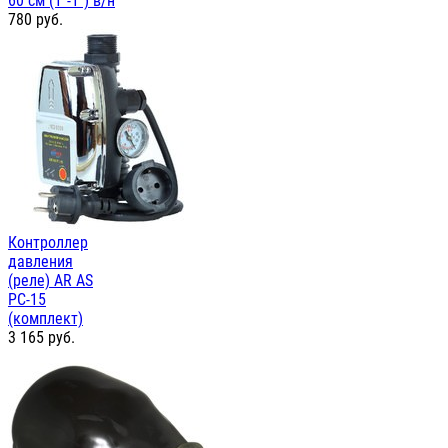
60 см (1"-1") в/н
780
руб.
Контроллер
давления
(реле) AR AS
PC-15
(комплект)
3 165
руб.