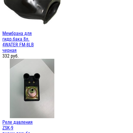
Мембрана для
гидр.бака 8л.
4WATER FM-8LB
черная
332
руб.
Реле давления
ZSK-9