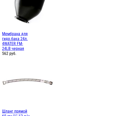
Мембрана для
гидр.бака 24л.
4WATER FM-
24LB черная
562
руб.
Шланг прямой