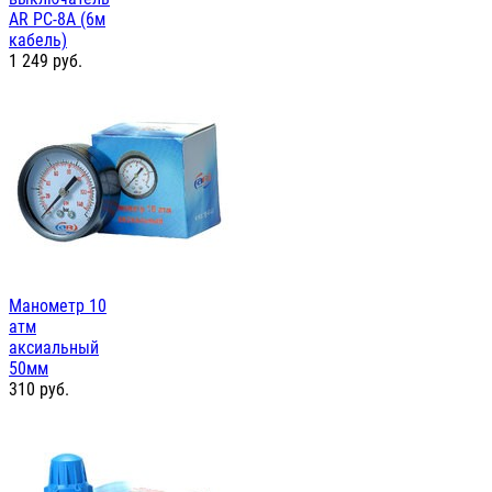
AR PC-8A (6м
кабель)
1 249
руб.
Манометр 10
атм
аксиальный
50мм
310
руб.