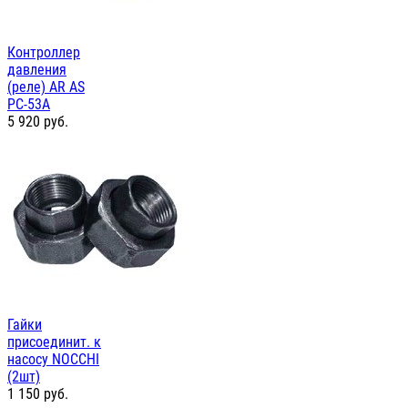
Контроллер
давления
(реле) AR AS
PC-53А
5 920
руб.
Гайки
присоединит. к
насосу NOCCHI
(2шт)
1 150
руб.