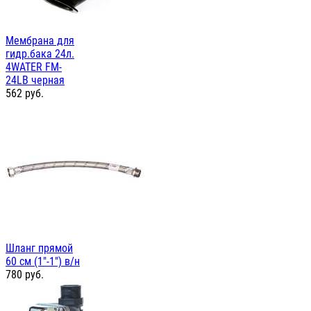
Мембрана для
гидр.бака 24л.
4WATER FM-
24LB черная
562
руб.
Шланг прямой
60 см (1"-1") в/н
780
руб.