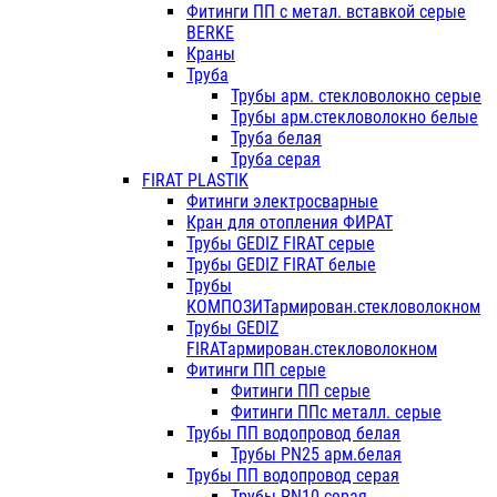
Фитинги ПП с метал. вставкой серые
BERKE
Краны
Труба
Трубы арм. стекловолокно серые
Трубы арм.стекловолокно белые
Труба белая
Труба серая
FIRAT PLASTIK
Фитинги электросварные
Кран для отопления ФИРАТ
Трубы GEDIZ FIRAT серые
Трубы GEDIZ FIRAT белые
Трубы
КОМПОЗИТармирован.стекловолокном
Трубы GEDIZ
FIRATармирован.стекловолокном
Фитинги ПП серые
Фитинги ПП серые
Фитинги ППс металл. серые
Трубы ПП водопровод белая
Трубы PN25 арм.белая
Трубы ПП водопровод серая
Трубы PN10 серая