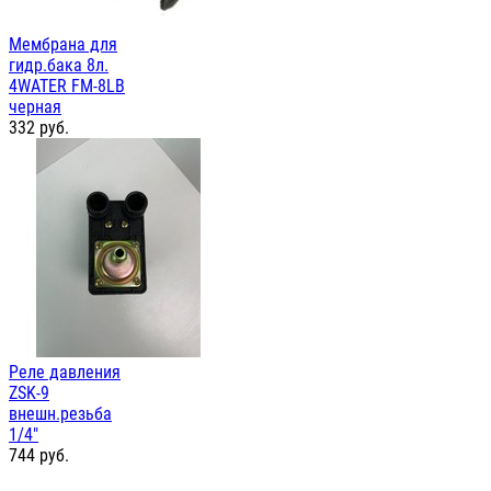
Мембрана для
гидр.бака 8л.
4WATER FM-8LB
черная
332
руб.
Реле давления
ZSK-9
внешн.резьба
1/4"
744
руб.