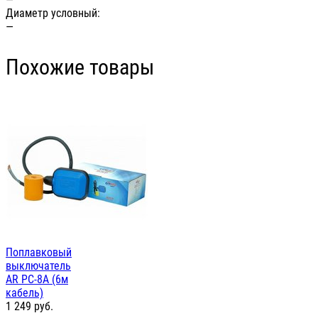
Диаметр условный:
—
Похожие товары
Поплавковый
выключатель
AR PC-8A (6м
кабель)
1 249
руб.