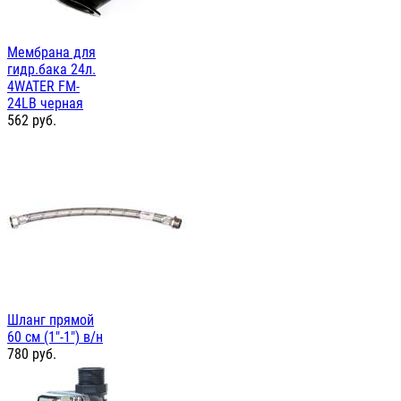
Мембрана для
гидр.бака 24л.
4WATER FM-
24LB черная
562
руб.
Шланг прямой
60 см (1"-1") в/н
780
руб.