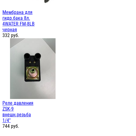
Мембрана для
гидр.бака 8л.
4WATER FM-8LB
черная
332
руб.
Реле давления
ZSK-9
внешн.резьба
1/4"
744
руб.