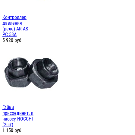
Контроллер
давления
(реле) AR AS
PC-53А
5 920
руб.
Гайки
присоединит. к
насосу NOCCHI
(2шт)
1 150
руб.