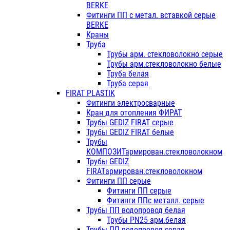
BERKE
Фитинги ПП с метал. вставкой серые
BERKE
Краны
Труба
Трубы арм. стекловолокно серые
Трубы арм.стекловолокно белые
Труба белая
Труба серая
FIRAT PLASTIK
Фитинги электросварные
Кран для отопления ФИРАТ
Трубы GEDIZ FIRAT серые
Трубы GEDIZ FIRAT белые
Трубы
КОМПОЗИТармирован.стекловолокном
Трубы GEDIZ
FIRATармирован.стекловолокном
Фитинги ПП серые
Фитинги ПП серые
Фитинги ППс металл. серые
Трубы ПП водопровод белая
Трубы PN25 арм.белая
Трубы ПП водопровод серая