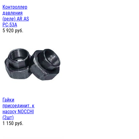
Контроллер
давления
(реле) AR AS
PC-53А
5 920
руб.
Гайки
присоединит. к
насосу NOCCHI
(2шт)
1 150
руб.