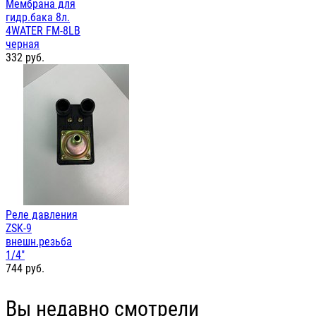
Мембрана для
гидр.бака 8л.
4WATER FM-8LB
черная
332
руб.
Реле давления
ZSK-9
внешн.резьба
1/4"
744
руб.
Вы недавно смотрели