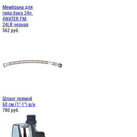
Мембрана для
гидр.бака 24л.
4WATER FM-
24LB черная
562
руб.
Шланг прямой
60 см (1"-1") в/н
780
руб.