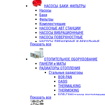
ФЛАНЦЫ / ВТУЛКИ
НАСОСЫ, БАКИ, ФИЛЬТРЫ
ТРОЙНИКИ ПЕРЕХОДНЫЕ / СОЕД
Насосы
ТРОЙНИКИ С ВНУТРЕННЕЙ РЕЗЬБ
Баки
ТРОЙНИКИ С НАРУЖНОЙ РЕЗЬБОЙ
Фильтры
КОЛЬЦА РЕЗИНОВЫЕ
Комплектующие
ТРУБЫ НАПОРНЫЕ
НАСОСНЫЕ АВТ СТАНЦИИ
ТРУБЫ ГОФРИРОВАННЫЕ ДВУХСЛ.
НАСОСЫ ВИБРАЦИОННЫНЕ
ТРУБЫ ПОЛИЭТИЛЕНОВЫЕ
НАСОСЫ ПОВЕРХНОСТНЫЕ
НАСОСЫ ДРЕНАЖНЫЕ И ФЕКАЛЬНЫЕ
Показать все
НАСОСЫ ПОВЫСИТ и ЦИРКУЛЯЦИОННЫ
НАСОСЫ СКВАЖИННЫЕ
ОТОПИТЕЛЬНОЕ ОБОРУДОВАНИЕ
ПАНЕЛИ и МАТЫ
РАДИАТОРЫ ОТОПЛЕНИЯ
Стальные радиаторы
BOR-PAN
OASIS
THERMALKING
THERMOKING
БОР-САН(старое поступление,
Показать все
БОРСАН
AZARIO