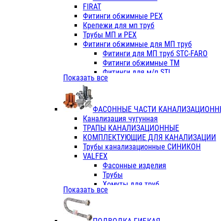
Фитинги ПП белые
FIRAT
Фитинги ПП белые
Фитинги обжимные PEX
Фитинги ППс металл.белые
Крепежи для мп труб
VALFEX
Трубы МП и PEX
Трубы PE-RT
Фитинги обжимные для МП труб
Трубы ПП водопровод белые
Фитинги для МП труб STC-FARO
Трубы ПП водопровод серые
Фитинги обжимные ТМ
Трубы армированные стекловолок
Фитинги для м/п STI
Показать все
Трубы армированные стекловолок
Фитинги для МП труб TITAN
Фитинги ПП серые
Фитинги для МП труб JIF
Краны
VALTEC
Фитинги с металл. серые
ФАСОННЫЕ ЧАСТИ КАНАЛИЗАЦИОНН
TK
Фитинги ПП (серые)
Канализация чугунная
VALFEX
Фитинги ПП белые
ТРАПЫ КАНАЛИЗАЦИОННЫЕ
Краны
КОМПЛЕКТУЮЩИЕ ДЛЯ КАНАЛИЗАЦИИ
Фитинги ПП (белые)
Трубы канализационные СИНИКОН
Фитинги ПП с металлом бел
VALFEX
ПК КОНТУР
Фасонные изделия
Краны полипропиленовые
Трубы
Трубы полипропиленивые
Хомуты для труб
Показать все
Труба PPR PN20
ПВХ (стройполимер)
Труба PPR-AL-PPR PN25(цент
Трубы
Труба PPR-GF-PPR PN25(арми
Фасонные изделия
Фитинги полипропиленовые