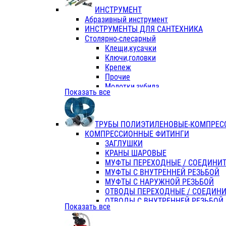
ИНСТРУМЕНТ
Абразивный инструмент
ИНСТРУМЕНТЫ ДЛЯ САНТЕХНИКА
Столярно-слесарный
Клещи,кусачки
Ключи,головки
Крепеж
Прочие
Молотки,зубила
Показать все
Пассатижи,тонкогубцы,утконосы
Напильники,надфили,рашпили
Ножовки по дереву
ТРУБЫ ПОЛИЭТИЛЕНОВЫЕ-КОМПРЕС
Отвертки
КОМПРЕССИОННЫЕ ФИТИНГИ
Хоз. инвентарь
ЗАГЛУШКИ
ЭЛ. ИНСТРУМЕНТ OASIS
КРАНЫ ШАРОВЫЕ
МУФТЫ ПЕРЕХОДНЫЕ / СОЕДИНИ
МУФТЫ С ВНУТРЕННЕЙ РЕЗЬБОЙ
МУФТЫ С НАРУЖНОЙ РЕЗЬБОЙ
ОТВОДЫ ПЕРЕХОДНЫЕ / СОЕДИН
ОТВОДЫ С ВНУТРЕННЕЙ РЕЗЬБОЙ
Показать все
ОТВОДЫ С НАРУЖНОЙ РЕЗЬБОЙ
СЕДЕЛКИ