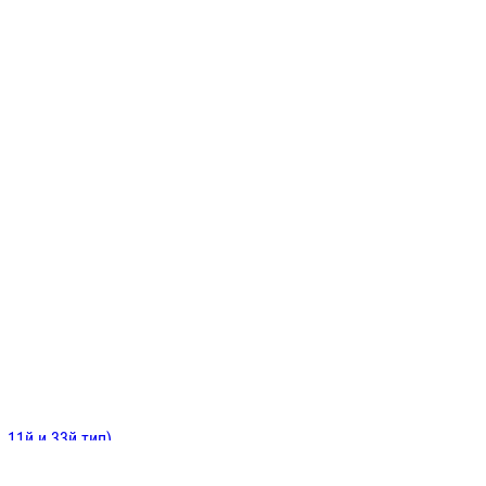
ИНИТЕЛЬНЫЕ
ОЙ
Е
 11й и 33й тип)