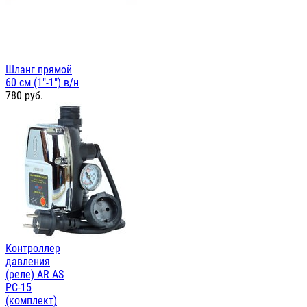
Шланг прямой
60 см (1"-1") в/н
780
руб.
Контроллер
давления
(реле) AR AS
PC-15
(комплект)