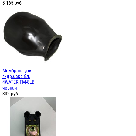
3 165
руб.
Мембрана для
гидр.бака 8л.
4WATER FM-8LB
черная
332
руб.