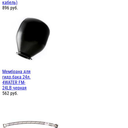
кабель)
896
руб.
Мембрана для
гидр.бака 24л.
4WATER FM-
24LB черная
562
руб.