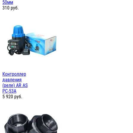
50мм
310
руб.
Контроллер
давления
(реле) AR AS
PC-53А
5 920
руб.