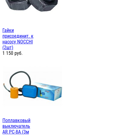
Гайки
присоединит. к
насосу NOCCHI
(2шт)
1 150
руб.
Поплавковый
выключатель
AR PC-8A (3м