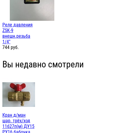
Реле давления
ZSK-9
внешн.резьба
1/4"
744
руб.
Вы недавно смотрели
Кран д/ман
шар. трёх/ход
11б27п(м) ДУ15
РУ16 бабочка