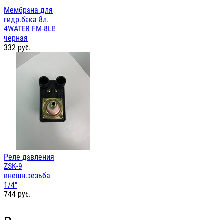
Мембрана для
гидр.бака 8л.
4WATER FM-8LB
черная
332
руб.
Реле давления
ZSK-9
внешн.резьба
1/4"
744
руб.