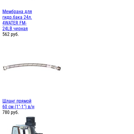
Мембрана для
гидр.бака 24л.
4WATER FM-
24LB черная
562
руб.
Шланг прямой
60 см (1"-1") в/н
780
руб.