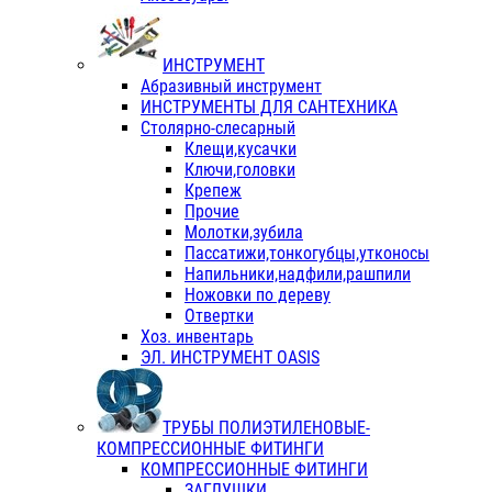
ИНСТРУМЕНТ
Абразивный инструмент
ИНСТРУМЕНТЫ ДЛЯ САНТЕХНИКА
Столярно-слесарный
Клещи,кусачки
Ключи,головки
Крепеж
Прочие
Молотки,зубила
Пассатижи,тонкогубцы,утконосы
Напильники,надфили,рашпили
Ножовки по дереву
Отвертки
Хоз. инвентарь
ЭЛ. ИНСТРУМЕНТ OASIS
ТРУБЫ ПОЛИЭТИЛЕНОВЫЕ-
КОМПРЕССИОННЫЕ ФИТИНГИ
КОМПРЕССИОННЫЕ ФИТИНГИ
ЗАГЛУШКИ