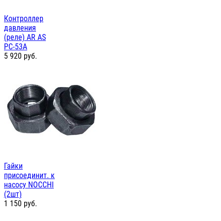
Контроллер
давления
(реле) AR AS
PC-53А
5 920
руб.
Гайки
присоединит. к
насосу NOCCHI
(2шт)
1 150
руб.