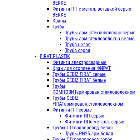
BERKE
Фитинги ПП с метал. вставкой серые
BERKE
Краны
Труба
Трубы арм. стекловолокно серые
Трубы арм.стекловолокно белые
Труба белая
Труба серая
FIRAT PLASTIK
Фитинги электросварные
Кран для отопления ФИРАТ
Трубы GEDIZ FIRAT серые
Трубы GEDIZ FIRAT белые
Трубы
КОМПОЗИТармирован.стекловолокном
Трубы GEDIZ
FIRATармирован.стекловолокном
Фитинги ПП серые
Фитинги ПП серые
Фитинги ППс металл. серые
Трубы ПП водопровод белая
Трубы PN25 арм.белая
Трубы ПП водопровод серая