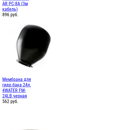
AR PC-8A (3м
кабель)
896
руб.
Мембрана для
гидр.бака 24л.
4WATER FM-
24LB черная
562
руб.