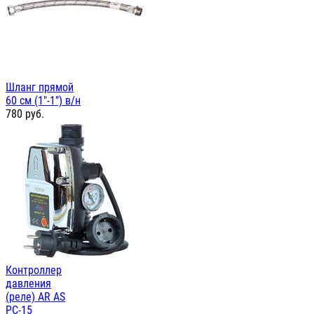
Шланг прямой
60 см (1"-1") в/н
780
руб.
Контроллер
давления
(реле) AR AS
PC-15