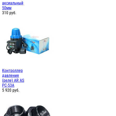
аксиальный
50мм
310
руб.
Контроллер
давления
(реле) AR AS
PC-53А
5 920
руб.