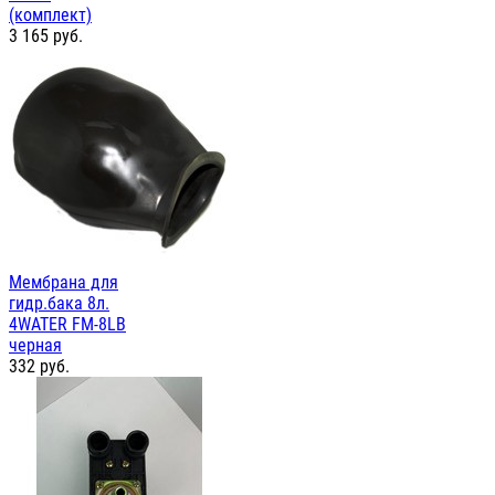
(комплект)
3 165
руб.
Мембрана для
гидр.бака 8л.
4WATER FM-8LB
черная
332
руб.