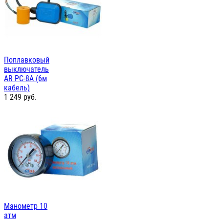
Поплавковый
выключатель
AR PC-8A (6м
кабель)
1 249
руб.
Манометр 10
атм