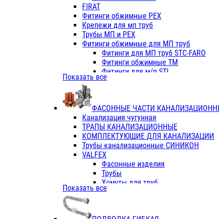
Фитинги ПП белые
FIRAT
Фитинги ПП белые
Фитинги обжимные PEX
Фитинги ППс металл.белые
Крепежи для мп труб
VALFEX
Трубы МП и PEX
Трубы PE-RT
Фитинги обжимные для МП труб
Трубы ПП водопровод белые
Фитинги для МП труб STC-FARO
Трубы ПП водопровод серые
Фитинги обжимные ТМ
Трубы армированные стекловолок
Фитинги для м/п STI
Показать все
Трубы армированные стекловолок
Фитинги для МП труб TITAN
Фитинги ПП серые
Фитинги для МП труб JIF
Краны
VALTEC
Фитинги с металл. серые
ФАСОННЫЕ ЧАСТИ КАНАЛИЗАЦИОНН
TK
Фитинги ПП (серые)
Канализация чугунная
VALFEX
Фитинги ПП белые
ТРАПЫ КАНАЛИЗАЦИОННЫЕ
Краны
КОМПЛЕКТУЮЩИЕ ДЛЯ КАНАЛИЗАЦИИ
Фитинги ПП (белые)
Трубы канализационные СИНИКОН
Фитинги ПП с металлом бел
VALFEX
ПК КОНТУР
Фасонные изделия
Краны полипропиленовые
Трубы
Трубы полипропиленивые
Хомуты для труб
Показать все
Труба PPR PN20
ПВХ (стройполимер)
Труба PPR-AL-PPR PN25(цент
Трубы
Труба PPR-GF-PPR PN25(арми
Фасонные изделия
Фитинги полипропиленовые