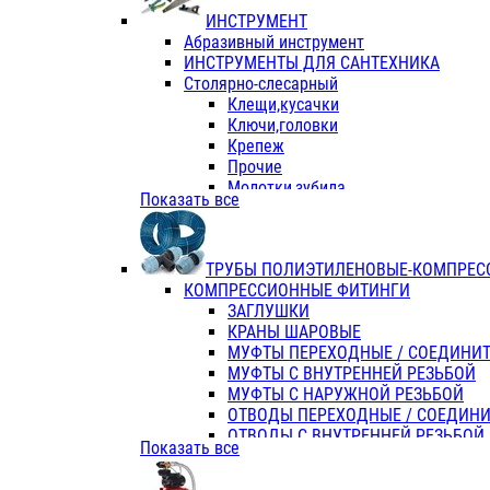
ИНСТРУМЕНТ
Абразивный инструмент
ИНСТРУМЕНТЫ ДЛЯ САНТЕХНИКА
Столярно-слесарный
Клещи,кусачки
Ключи,головки
Крепеж
Прочие
Молотки,зубила
Показать все
Пассатижи,тонкогубцы,утконосы
Напильники,надфили,рашпили
Ножовки по дереву
ТРУБЫ ПОЛИЭТИЛЕНОВЫЕ-КОМПРЕС
Отвертки
КОМПРЕССИОННЫЕ ФИТИНГИ
Хоз. инвентарь
ЗАГЛУШКИ
ЭЛ. ИНСТРУМЕНТ OASIS
КРАНЫ ШАРОВЫЕ
МУФТЫ ПЕРЕХОДНЫЕ / СОЕДИНИ
МУФТЫ С ВНУТРЕННЕЙ РЕЗЬБОЙ
МУФТЫ С НАРУЖНОЙ РЕЗЬБОЙ
ОТВОДЫ ПЕРЕХОДНЫЕ / СОЕДИН
ОТВОДЫ С ВНУТРЕННЕЙ РЕЗЬБОЙ
Показать все
ОТВОДЫ С НАРУЖНОЙ РЕЗЬБОЙ
СЕДЕЛКИ