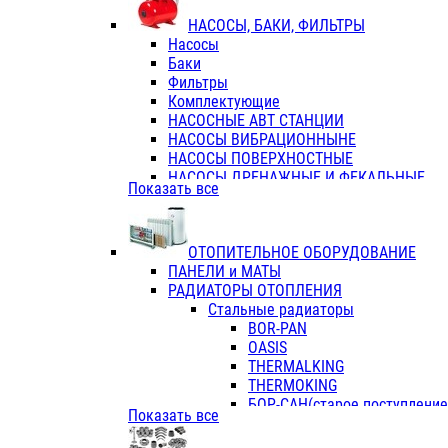
ФЛАНЦЫ / ВТУЛКИ
НАСОСЫ, БАКИ, ФИЛЬТРЫ
ТРОЙНИКИ ПЕРЕХОДНЫЕ / СОЕД
Насосы
ТРОЙНИКИ С ВНУТРЕННЕЙ РЕЗЬБ
Баки
ТРОЙНИКИ С НАРУЖНОЙ РЕЗЬБОЙ
Фильтры
КОЛЬЦА РЕЗИНОВЫЕ
Комплектующие
ТРУБЫ НАПОРНЫЕ
НАСОСНЫЕ АВТ СТАНЦИИ
ТРУБЫ ГОФРИРОВАННЫЕ ДВУХСЛ.
НАСОСЫ ВИБРАЦИОННЫНЕ
ТРУБЫ ПОЛИЭТИЛЕНОВЫЕ
НАСОСЫ ПОВЕРХНОСТНЫЕ
НАСОСЫ ДРЕНАЖНЫЕ И ФЕКАЛЬНЫЕ
Показать все
НАСОСЫ ПОВЫСИТ и ЦИРКУЛЯЦИОННЫ
НАСОСЫ СКВАЖИННЫЕ
ОТОПИТЕЛЬНОЕ ОБОРУДОВАНИЕ
ПАНЕЛИ и МАТЫ
РАДИАТОРЫ ОТОПЛЕНИЯ
Стальные радиаторы
BOR-PAN
OASIS
THERMALKING
THERMOKING
БОР-САН(старое поступление,
Показать все
БОРСАН
AZARIO