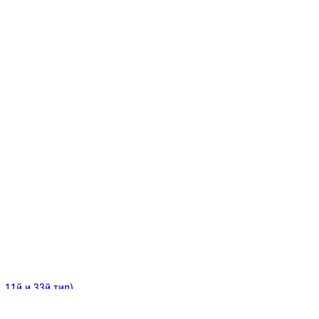
ИНИТЕЛЬНЫЕ
ОЙ
Е
 11й и 33й тип)