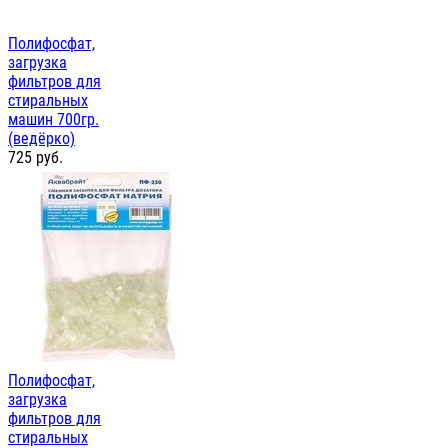
Полифосфат,
загрузка
фильтров для
стиральных
машин 700гр.
(ведёрко)
725
руб.
Полифосфат,
загрузка
фильтров для
стиральных