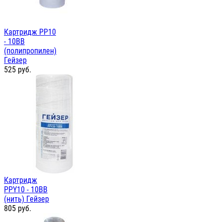
Картридж PP10
- 10ВВ
(полипропилен)
Гейзер
525
руб.
Картридж
PPY10 - 10ВВ
(нить) Гейзер
805
руб.