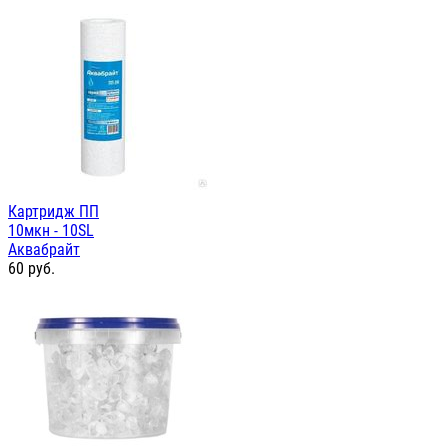
Картридж ПП
10мкн - 10SL
Аквабрайт
60
руб.