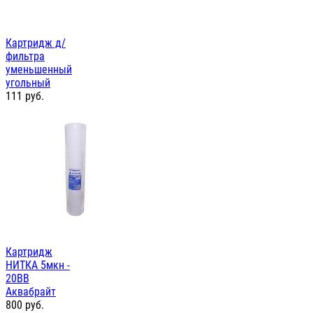
Картридж д/
фильтра
уменьшенный
угольный
111
руб.
Картридж
НИТКА 5мкн -
20ВВ
Аквабрайт
800
руб.