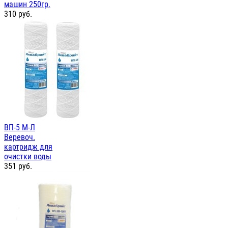
машин 250гр.
310
руб.
ВП-5 М-Л
Веревоч.
картридж для
очистки воды
351
руб.