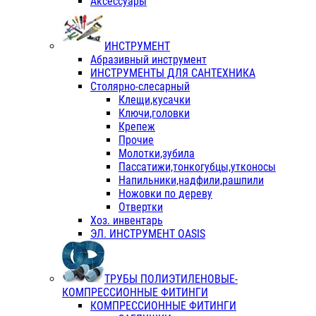
Аксессуары
ИНСТРУМЕНТ
Абразивный инструмент
ИНСТРУМЕНТЫ ДЛЯ САНТЕХНИКА
Столярно-слесарный
Клещи,кусачки
Ключи,головки
Крепеж
Прочие
Молотки,зубила
Пассатижи,тонкогубцы,утконосы
Напильники,надфили,рашпили
Ножовки по дереву
Отвертки
Хоз. инвентарь
ЭЛ. ИНСТРУМЕНТ OASIS
ТРУБЫ ПОЛИЭТИЛЕНОВЫЕ-
КОМПРЕССИОННЫЕ ФИТИНГИ
КОМПРЕССИОННЫЕ ФИТИНГИ