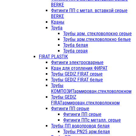
BERKE
Фитинги ПП с метал. вставкой серые
BERKE
Краны
Труба
Трубы арм. стекловолокно серые
Трубы арм.стекловолокно белые
Труба белая
Труба серая
FIRAT PLASTIK
Фитинги электросварные
Кран для отопления ФИРАТ
Трубы GEDIZ FIRAT серые
Трубы GEDIZ FIRAT белые
Трубы
КОМПОЗИТармирован.стекловолокном
Трубы GEDIZ
FIRATармирован.стекловолокном
Фитинги ПП серые
Фитинги ПП серые
Фитинги ППс металл. серые
Трубы ПП водопровод белая
Трубы PN25 арм.белая