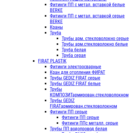
Фитинги ПП с метал. вставкой белые
BERKE
Фитинги ПП с метал. вставкой серые
BERKE
Краны
Труба
Трубы арм. стекловолокно серые
Трубы арм.стекловолокно белые
Труба белая
Труба серая
FIRAT PLASTIK
Фитинги электросварные
Кран для отопления ФИРАТ
Трубы GEDIZ FIRAT серые
Трубы GEDIZ FIRAT белые
Трубы
КОМПОЗИТармирован.стекловолокном
Трубы GEDIZ
FIRATармирован.стекловолокном
Фитинги ПП серые
Фитинги ПП серые
Фитинги ППс металл. серые
Трубы ПП водопровод белая