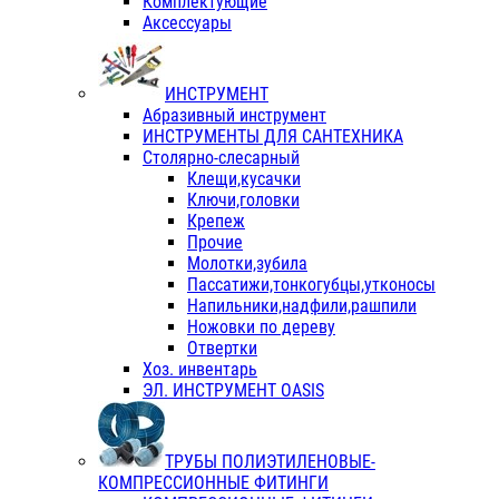
Комплектующие
Аксессуары
ИНСТРУМЕНТ
Абразивный инструмент
ИНСТРУМЕНТЫ ДЛЯ САНТЕХНИКА
Столярно-слесарный
Клещи,кусачки
Ключи,головки
Крепеж
Прочие
Молотки,зубила
Пассатижи,тонкогубцы,утконосы
Напильники,надфили,рашпили
Ножовки по дереву
Отвертки
Хоз. инвентарь
ЭЛ. ИНСТРУМЕНТ OASIS
ТРУБЫ ПОЛИЭТИЛЕНОВЫЕ-
КОМПРЕССИОННЫЕ ФИТИНГИ