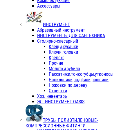
Комплектующие
Аксессуары
ИНСТРУМЕНТ
Абразивный инструмент
ИНСТРУМЕНТЫ ДЛЯ САНТЕХНИКА
Столярно-слесарный
Клещи,кусачки
Ключи,головки
Крепеж
Прочие
Молотки,зубила
Пассатижи,тонкогубцы,утконосы
Напильники,надфили,рашпили
Ножовки по дереву
Отвертки
Хоз. инвентарь
ЭЛ. ИНСТРУМЕНТ OASIS
ТРУБЫ ПОЛИЭТИЛЕНОВЫЕ-
КОМПРЕССИОННЫЕ ФИТИНГИ