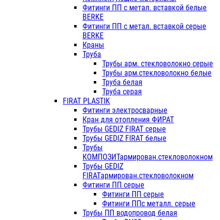
Фитинги ПП с метал. вставкой белые
BERKE
Фитинги ПП с метал. вставкой серые
BERKE
Краны
Труба
Трубы арм. стекловолокно серые
Трубы арм.стекловолокно белые
Труба белая
Труба серая
FIRAT PLASTIK
Фитинги электросварные
Кран для отопления ФИРАТ
Трубы GEDIZ FIRAT серые
Трубы GEDIZ FIRAT белые
Трубы
КОМПОЗИТармирован.стекловолокном
Трубы GEDIZ
FIRATармирован.стекловолокном
Фитинги ПП серые
Фитинги ПП серые
Фитинги ППс металл. серые
Трубы ПП водопровод белая