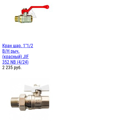
Кран шар. 1"1/2
В/Н рыч.
(красный) JIF
352 NB (4/24)
2 235
руб.