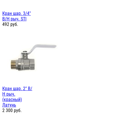
Кран шар. 3/4"
В/Н рыч. STI
492
руб.
Кран шар. 2" В/
Н рыч.
(красный)
Латунь
2 300
руб.