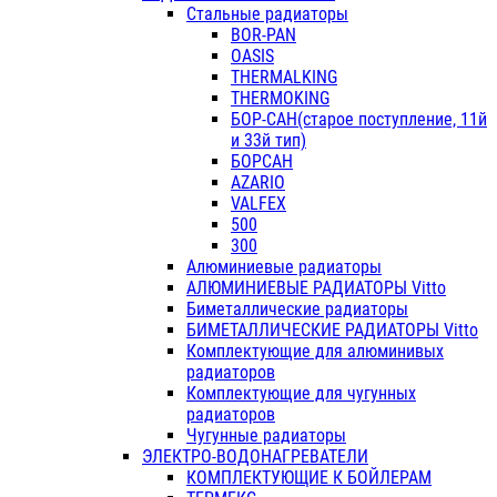
Стальные радиаторы
BOR-PAN
OASIS
THERMALKING
THERMOKING
БОР-САН(старое поступление, 11й
и 33й тип)
БОРСАН
AZARIO
VALFEX
500
300
Алюминиевые радиаторы
АЛЮМИНИЕВЫЕ РАДИАТОРЫ Vitto
Биметаллические радиаторы
БИМЕТАЛЛИЧЕСКИЕ РАДИАТОРЫ Vitto
Комплектующие для алюминивых
радиаторов
Комплектующие для чугунных
радиаторов
Чугунные радиаторы
ЭЛЕКТРО-ВОДОНАГРЕВАТЕЛИ
КОМПЛЕКТУЮЩИЕ К БОЙЛЕРАМ