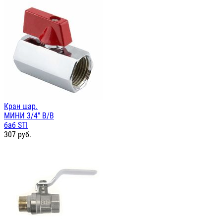
Кран шар.
МИНИ 3/4" В/В
баб STI
307
руб.