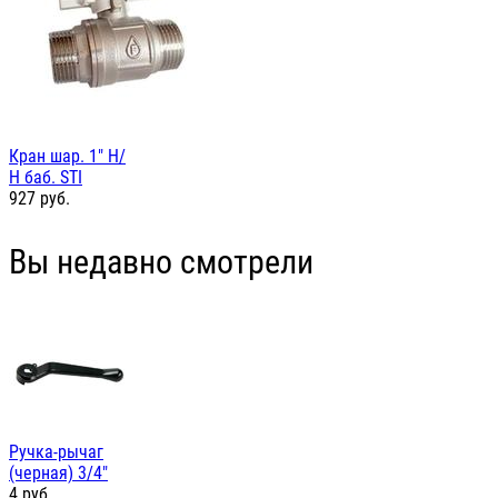
Кран шар. 1" Н/
Н баб. STI
927
руб.
Вы недавно смотрели
Ручка-рычаг
(черная) 3/4"
4
руб.