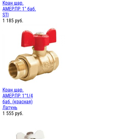
Кран шар.
АМЕР.ПР. 1" баб.
STI
1 185
руб.
Кран шар.
АМЕР.ПР. 1"1/4
баб. (красная)
Латунь
1 555
руб.