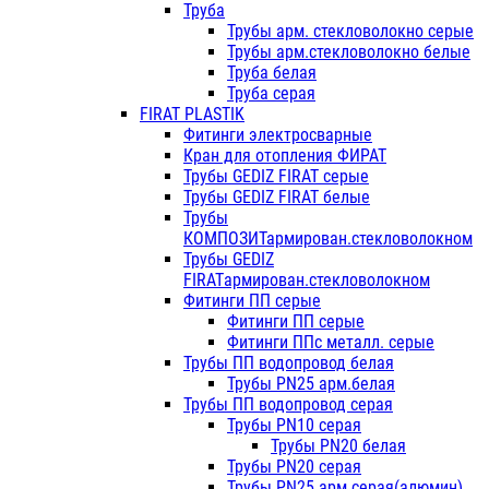
Труба
Трубы арм. стекловолокно серые
Трубы арм.стекловолокно белые
Труба белая
Труба серая
FIRAT PLASTIK
Фитинги электросварные
Кран для отопления ФИРАТ
Трубы GEDIZ FIRAT серые
Трубы GEDIZ FIRAT белые
Трубы
КОМПОЗИТармирован.стекловолокном
Трубы GEDIZ
FIRATармирован.стекловолокном
Фитинги ПП серые
Фитинги ПП серые
Фитинги ППс металл. серые
Трубы ПП водопровод белая
Трубы PN25 арм.белая
Трубы ПП водопровод серая
Трубы PN10 серая
Трубы PN20 белая
Трубы PN20 серая
Трубы PN25 арм.серая(алюмин)