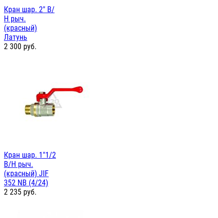
Кран шар. 2" В/
Н рыч.
(красный)
Латунь
2 300
руб.
Кран шар. 1"1/2
В/Н рыч.
(красный) JIF
352 NB (4/24)
2 235
руб.