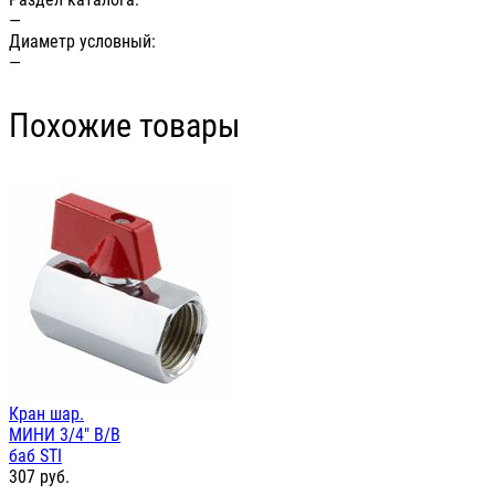
—
Диаметр условный:
—
Похожие товары
Кран шар.
МИНИ 3/4" В/В
баб STI
307
руб.