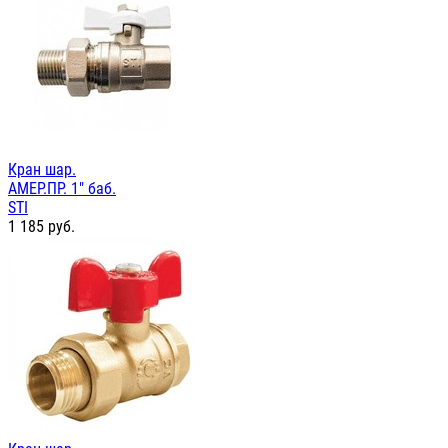
Кран шар.
АМЕР.ПР. 1" баб.
STI
1 185
руб.