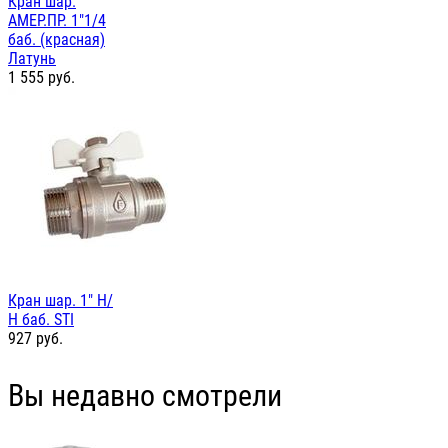
Кран шар.
АМЕР.ПР. 1"1/4
баб. (красная)
Латунь
1 555
руб.
Кран шар. 1" Н/
Н баб. STI
927
руб.
Вы недавно смотрели