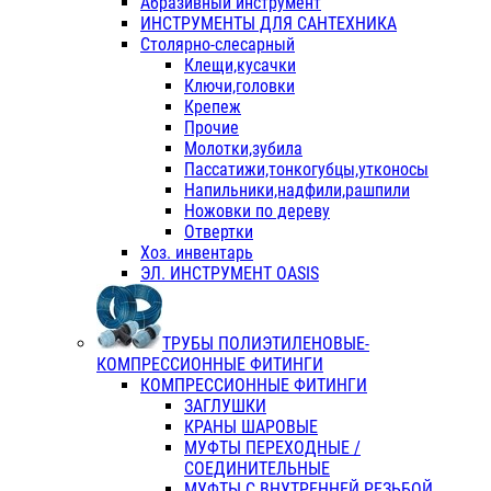
Абразивный инструмент
ИНСТРУМЕНТЫ ДЛЯ САНТЕХНИКА
Столярно-слесарный
Клещи,кусачки
Ключи,головки
Крепеж
Прочие
Молотки,зубила
Пассатижи,тонкогубцы,утконосы
Напильники,надфили,рашпили
Ножовки по дереву
Отвертки
Хоз. инвентарь
ЭЛ. ИНСТРУМЕНТ OASIS
ТРУБЫ ПОЛИЭТИЛЕНОВЫЕ-
КОМПРЕССИОННЫЕ ФИТИНГИ
КОМПРЕССИОННЫЕ ФИТИНГИ
ЗАГЛУШКИ
КРАНЫ ШАРОВЫЕ
МУФТЫ ПЕРЕХОДНЫЕ /
СОЕДИНИТЕЛЬНЫЕ
МУФТЫ С ВНУТРЕННЕЙ РЕЗЬБОЙ