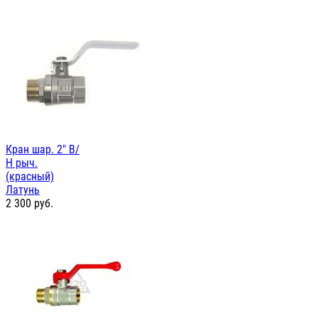
Кран шар. 2" В/
Н рыч.
(красный)
Латунь
2 300
руб.