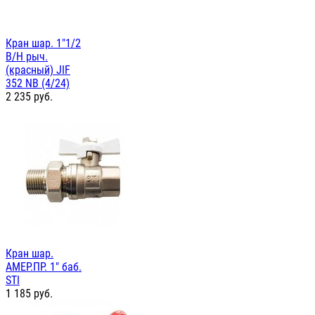
Кран шар. 1"1/2
В/Н рыч.
(красный) JIF
352 NB (4/24)
2 235
руб.
Кран шар.
АМЕР.ПР. 1" баб.
STI
1 185
руб.