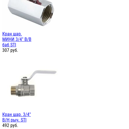
Кран шар.
МИНИ 3/4" В/В
баб STI
307
руб.
Кран шар. 3/4"
В/Н рыч. STI
492
руб.