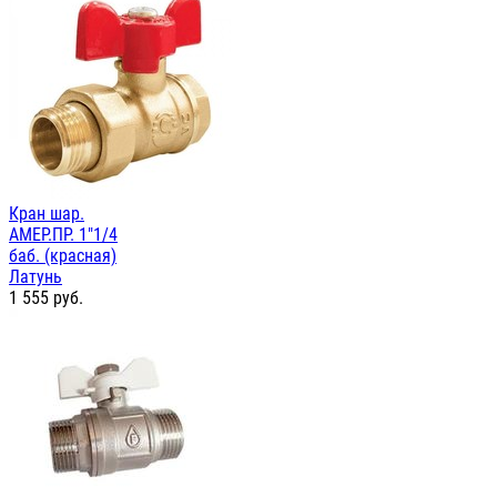
Кран шар.
АМЕР.ПР. 1"1/4
баб. (красная)
Латунь
1 555
руб.