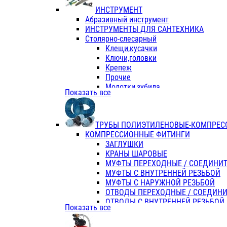
ИНСТРУМЕНТ
Абразивный инструмент
ИНСТРУМЕНТЫ ДЛЯ САНТЕХНИКА
Столярно-слесарный
Клещи,кусачки
Ключи,головки
Крепеж
Прочие
Молотки,зубила
Показать все
Пассатижи,тонкогубцы,утконосы
Напильники,надфили,рашпили
Ножовки по дереву
ТРУБЫ ПОЛИЭТИЛЕНОВЫЕ-КОМПРЕС
Отвертки
КОМПРЕССИОННЫЕ ФИТИНГИ
Хоз. инвентарь
ЗАГЛУШКИ
ЭЛ. ИНСТРУМЕНТ OASIS
КРАНЫ ШАРОВЫЕ
МУФТЫ ПЕРЕХОДНЫЕ / СОЕДИНИ
МУФТЫ С ВНУТРЕННЕЙ РЕЗЬБОЙ
МУФТЫ С НАРУЖНОЙ РЕЗЬБОЙ
ОТВОДЫ ПЕРЕХОДНЫЕ / СОЕДИН
ОТВОДЫ С ВНУТРЕННЕЙ РЕЗЬБОЙ
Показать все
ОТВОДЫ С НАРУЖНОЙ РЕЗЬБОЙ
СЕДЕЛКИ