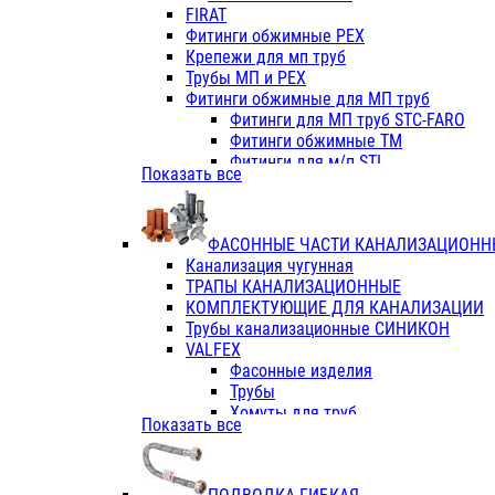
Фитинги ПП белые
FIRAT
Фитинги ПП белые
Фитинги обжимные PEX
Фитинги ППс металл.белые
Крепежи для мп труб
VALFEX
Трубы МП и PEX
Трубы PE-RT
Фитинги обжимные для МП труб
Трубы ПП водопровод белые
Фитинги для МП труб STC-FARO
Трубы ПП водопровод серые
Фитинги обжимные ТМ
Трубы армированные стекловолок
Фитинги для м/п STI
Показать все
Трубы армированные стекловолок
Фитинги для МП труб TITAN
Фитинги ПП серые
Фитинги для МП труб JIF
Краны
VALTEC
Фитинги с металл. серые
ФАСОННЫЕ ЧАСТИ КАНАЛИЗАЦИОНН
TK
Фитинги ПП (серые)
Канализация чугунная
VALFEX
Фитинги ПП белые
ТРАПЫ КАНАЛИЗАЦИОННЫЕ
Краны
КОМПЛЕКТУЮЩИЕ ДЛЯ КАНАЛИЗАЦИИ
Фитинги ПП (белые)
Трубы канализационные СИНИКОН
Фитинги ПП с металлом бел
VALFEX
ПК КОНТУР
Фасонные изделия
Краны полипропиленовые
Трубы
Трубы полипропиленивые
Хомуты для труб
Показать все
Труба PPR PN20
ПВХ (стройполимер)
Труба PPR-AL-PPR PN25(цент
Трубы
Труба PPR-GF-PPR PN25(арми
Фасонные изделия
Фитинги полипропиленовые