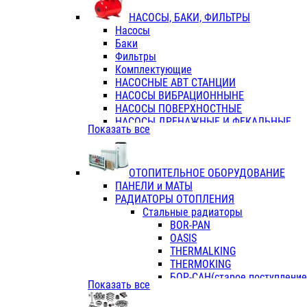
ФЛАНЦЫ / ВТУЛКИ
НАСОСЫ, БАКИ, ФИЛЬТРЫ
ТРОЙНИКИ ПЕРЕХОДНЫЕ / СОЕД
Насосы
ТРОЙНИКИ С ВНУТРЕННЕЙ РЕЗЬБ
Баки
ТРОЙНИКИ С НАРУЖНОЙ РЕЗЬБОЙ
Фильтры
КОЛЬЦА РЕЗИНОВЫЕ
Комплектующие
ТРУБЫ НАПОРНЫЕ
НАСОСНЫЕ АВТ СТАНЦИИ
ТРУБЫ ГОФРИРОВАННЫЕ ДВУХСЛ.
НАСОСЫ ВИБРАЦИОННЫНЕ
ТРУБЫ ПОЛИЭТИЛЕНОВЫЕ
НАСОСЫ ПОВЕРХНОСТНЫЕ
НАСОСЫ ДРЕНАЖНЫЕ И ФЕКАЛЬНЫЕ
Показать все
НАСОСЫ ПОВЫСИТ и ЦИРКУЛЯЦИОННЫ
НАСОСЫ СКВАЖИННЫЕ
ОТОПИТЕЛЬНОЕ ОБОРУДОВАНИЕ
ПАНЕЛИ и МАТЫ
РАДИАТОРЫ ОТОПЛЕНИЯ
Стальные радиаторы
BOR-PAN
OASIS
THERMALKING
THERMOKING
БОР-САН(старое поступление,
Показать все
БОРСАН
AZARIO