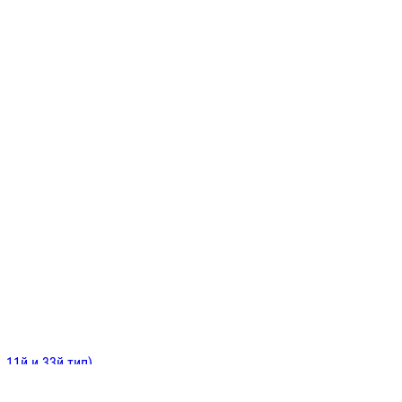
ИНИТЕЛЬНЫЕ
ОЙ
Е
 11й и 33й тип)