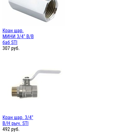
Кран шар.
МИНИ 3/4" В/В
баб STI
307
руб.
Кран шар. 3/4"
В/Н рыч. STI
492
руб.