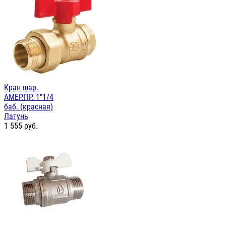
Кран шар.
АМЕР.ПР. 1"1/4
баб. (красная)
Латунь
1 555
руб.