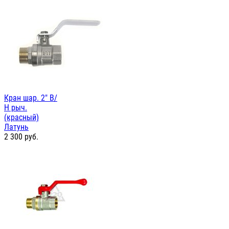
Кран шар. 2" В/
Н рыч.
(красный)
Латунь
2 300
руб.