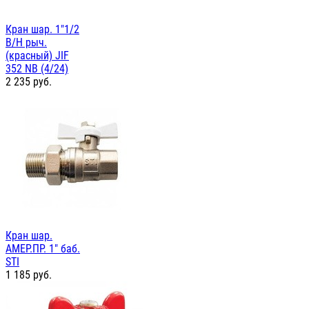
Кран шар. 1"1/2
В/Н рыч.
(красный) JIF
352 NB (4/24)
2 235
руб.
Кран шар.
АМЕР.ПР. 1" баб.
STI
1 185
руб.