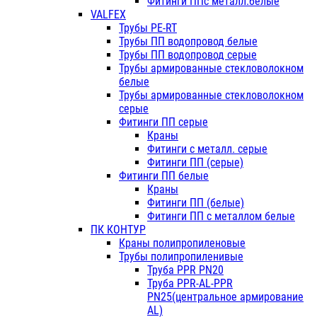
Фитинги ППс металл.белые
VALFEX
Трубы PE-RT
Трубы ПП водопровод белые
Трубы ПП водопровод серые
Трубы армированные стекловолокном
белые
Трубы армированные стекловолокном
серые
Фитинги ПП серые
Краны
Фитинги с металл. серые
Фитинги ПП (серые)
Фитинги ПП белые
Краны
Фитинги ПП (белые)
Фитинги ПП с металлом белые
ПК КОНТУР
Краны полипропиленовые
Трубы полипропиленивые
Труба PPR PN20
Труба PPR-AL-PPR
PN25(центральное армирование
AL)