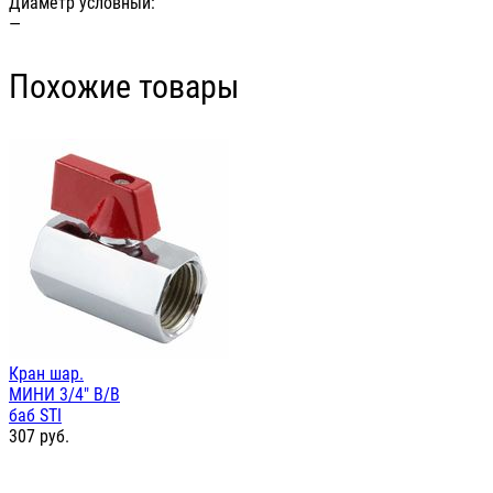
Диаметр условный:
—
Похожие товары
Кран шар.
МИНИ 3/4" В/В
баб STI
307
руб.