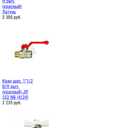
Н рыч.
(красный)
Латунь
2 300
руб.
Кран шар. 1"1/2
В/Н рыч.
(красный) JIF
352 NB (4/24)
2 235
руб.