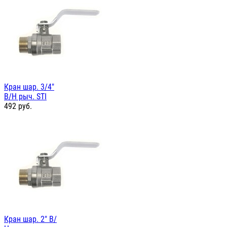
Кран шар. 3/4"
В/Н рыч. STI
492
руб.
Кран шар. 2" В/