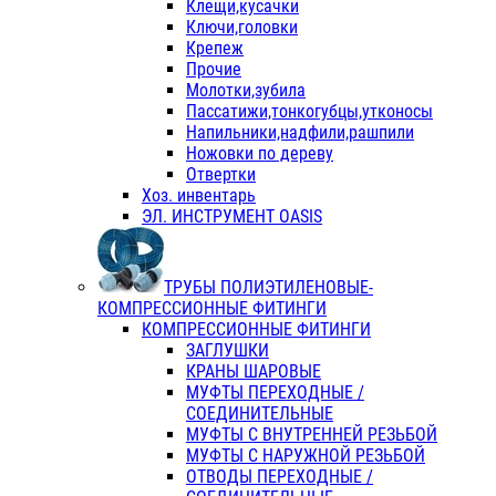
Клещи,кусачки
Ключи,головки
Крепеж
Прочие
Молотки,зубила
Пассатижи,тонкогубцы,утконосы
Напильники,надфили,рашпили
Ножовки по дереву
Отвертки
Хоз. инвентарь
ЭЛ. ИНСТРУМЕНТ OASIS
ТРУБЫ ПОЛИЭТИЛЕНОВЫЕ-
КОМПРЕССИОННЫЕ ФИТИНГИ
КОМПРЕССИОННЫЕ ФИТИНГИ
ЗАГЛУШКИ
КРАНЫ ШАРОВЫЕ
МУФТЫ ПЕРЕХОДНЫЕ /
СОЕДИНИТЕЛЬНЫЕ
МУФТЫ С ВНУТРЕННЕЙ РЕЗЬБОЙ
МУФТЫ С НАРУЖНОЙ РЕЗЬБОЙ
ОТВОДЫ ПЕРЕХОДНЫЕ /