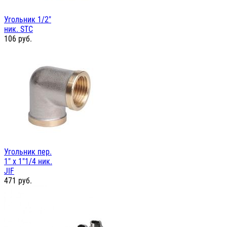
Угольник 1/2"
ник. STC
106
руб.
Угольник пер.
1" х 1"1/4 ник.
JIF
471
руб.