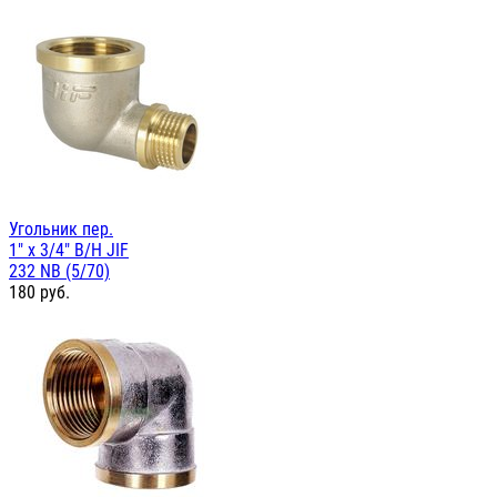
Угольник пер.
1" х 3/4" В/Н JIF
232 NB (5/70)
180
руб.