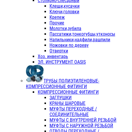
Столярно-слесарный
Клещи,кусачки
Ключи,головки
Крепеж
Прочие
Молотки,зубила
Пассатижи,тонкогубцы,утконосы
Напильники,надфили,рашпили
Ножовки по дереву
Отвертки
Хоз. инвентарь
ЭЛ. ИНСТРУМЕНТ OASIS
ТРУБЫ ПОЛИЭТИЛЕНОВЫЕ-
КОМПРЕССИОННЫЕ ФИТИНГИ
КОМПРЕССИОННЫЕ ФИТИНГИ
ЗАГЛУШКИ
КРАНЫ ШАРОВЫЕ
МУФТЫ ПЕРЕХОДНЫЕ /
СОЕДИНИТЕЛЬНЫЕ
МУФТЫ С ВНУТРЕННЕЙ РЕЗЬБОЙ
МУФТЫ С НАРУЖНОЙ РЕЗЬБОЙ
ОТВОДЫ ПЕРЕХОДНЫЕ /