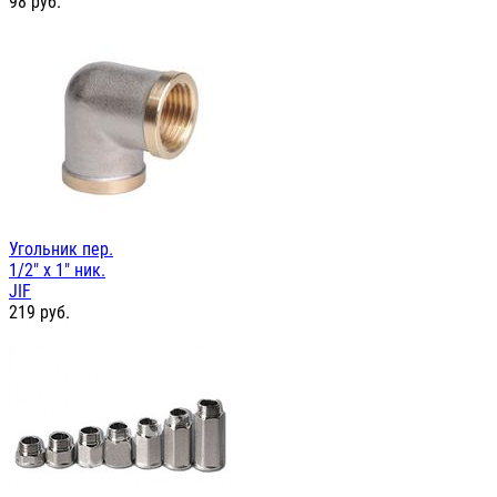
98
руб.
Угольник пер.
1/2" х 1" ник.
JIF
219
руб.