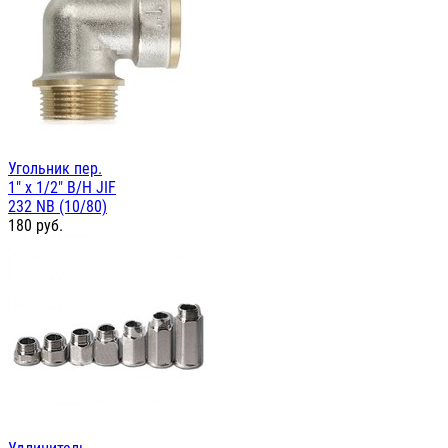
Угольник пер.
1" х 1/2" В/Н JIF
232 NB (10/80)
180
руб.