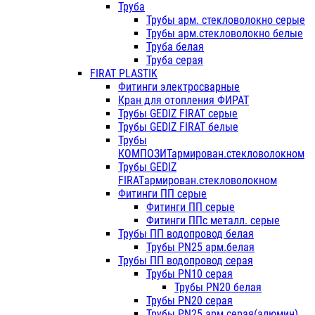
Труба
Трубы арм. стекловолокно серые
Трубы арм.стекловолокно белые
Труба белая
Труба серая
FIRAT PLASTIK
Фитинги электросварные
Кран для отопления ФИРАТ
Трубы GEDIZ FIRAT серые
Трубы GEDIZ FIRAT белые
Трубы
КОМПОЗИТармирован.стекловолокном
Трубы GEDIZ
FIRATармирован.стекловолокном
Фитинги ПП серые
Фитинги ПП серые
Фитинги ППс металл. серые
Трубы ПП водопровод белая
Трубы PN25 арм.белая
Трубы ПП водопровод серая
Трубы PN10 серая
Трубы PN20 белая
Трубы PN20 серая
Трубы PN25 арм.серая(алюмин)