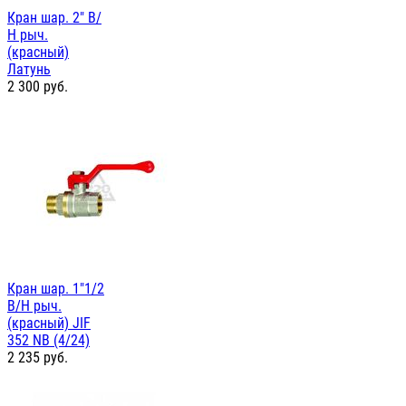
Кран шар. 2" В/
Н рыч.
(красный)
Латунь
2 300
руб.
Кран шар. 1"1/2
В/Н рыч.
(красный) JIF
352 NB (4/24)
2 235
руб.