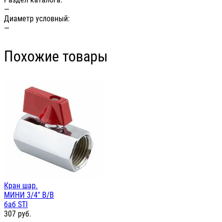
—
Диаметр условный:
—
Похожие товары
Кран шар.
МИНИ 3/4" В/В
баб STI
307
руб.