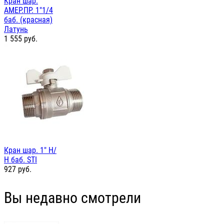
Кран шар.
АМЕР.ПР. 1"1/4
баб. (красная)
Латунь
1 555
руб.
Кран шар. 1" Н/
Н баб. STI
927
руб.
Вы недавно смотрели