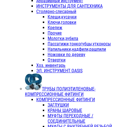
Абразивный инструмент
ИНСТРУМЕНТЫ ДЛЯ САНТЕХНИКА
Столярно-слесарный
Клещи,кусачки
Ключи,головки
Крепеж
Прочие
Молотки,зубила
Пассатижи,тонкогубцы,утконосы
Напильники,надфили,рашпили
Ножовки по дереву
Отвертки
Хоз. инвентарь
ЭЛ. ИНСТРУМЕНТ OASIS
ТРУБЫ ПОЛИЭТИЛЕНОВЫЕ-
КОМПРЕССИОННЫЕ ФИТИНГИ
КОМПРЕССИОННЫЕ ФИТИНГИ
ЗАГЛУШКИ
КРАНЫ ШАРОВЫЕ
МУФТЫ ПЕРЕХОДНЫЕ /
СОЕДИНИТЕЛЬНЫЕ
МУФТЫ С ВНУТРЕННЕЙ РЕЗЬБОЙ