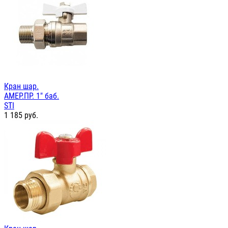
Кран шар.
АМЕР.ПР. 1" баб.
STI
1 185
руб.