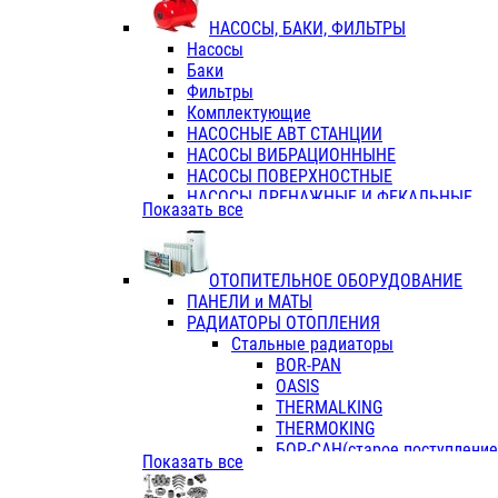
ФЛАНЦЫ / ВТУЛКИ
НАСОСЫ, БАКИ, ФИЛЬТРЫ
ТРОЙНИКИ ПЕРЕХОДНЫЕ / СОЕД
Насосы
ТРОЙНИКИ С ВНУТРЕННЕЙ РЕЗЬБ
Баки
ТРОЙНИКИ С НАРУЖНОЙ РЕЗЬБОЙ
Фильтры
КОЛЬЦА РЕЗИНОВЫЕ
Комплектующие
ТРУБЫ НАПОРНЫЕ
НАСОСНЫЕ АВТ СТАНЦИИ
ТРУБЫ ГОФРИРОВАННЫЕ ДВУХСЛ.
НАСОСЫ ВИБРАЦИОННЫНЕ
ТРУБЫ ПОЛИЭТИЛЕНОВЫЕ
НАСОСЫ ПОВЕРХНОСТНЫЕ
НАСОСЫ ДРЕНАЖНЫЕ И ФЕКАЛЬНЫЕ
Показать все
НАСОСЫ ПОВЫСИТ и ЦИРКУЛЯЦИОННЫ
НАСОСЫ СКВАЖИННЫЕ
ОТОПИТЕЛЬНОЕ ОБОРУДОВАНИЕ
ПАНЕЛИ и МАТЫ
РАДИАТОРЫ ОТОПЛЕНИЯ
Стальные радиаторы
BOR-PAN
OASIS
THERMALKING
THERMOKING
БОР-САН(старое поступление,
Показать все
БОРСАН
AZARIO