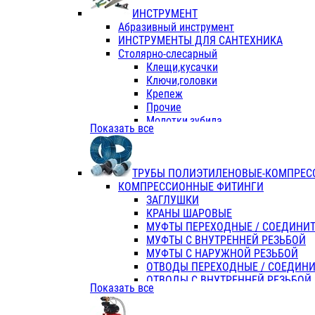
ИНСТРУМЕНТ
Абразивный инструмент
ИНСТРУМЕНТЫ ДЛЯ САНТЕХНИКА
Столярно-слесарный
Клещи,кусачки
Ключи,головки
Крепеж
Прочие
Молотки,зубила
Показать все
Пассатижи,тонкогубцы,утконосы
Напильники,надфили,рашпили
Ножовки по дереву
ТРУБЫ ПОЛИЭТИЛЕНОВЫЕ-КОМПРЕС
Отвертки
КОМПРЕССИОННЫЕ ФИТИНГИ
Хоз. инвентарь
ЗАГЛУШКИ
ЭЛ. ИНСТРУМЕНТ OASIS
КРАНЫ ШАРОВЫЕ
МУФТЫ ПЕРЕХОДНЫЕ / СОЕДИНИ
МУФТЫ С ВНУТРЕННЕЙ РЕЗЬБОЙ
МУФТЫ С НАРУЖНОЙ РЕЗЬБОЙ
ОТВОДЫ ПЕРЕХОДНЫЕ / СОЕДИН
ОТВОДЫ С ВНУТРЕННЕЙ РЕЗЬБОЙ
Показать все
ОТВОДЫ С НАРУЖНОЙ РЕЗЬБОЙ
СЕДЕЛКИ