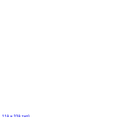
ИНИТЕЛЬНЫЕ
ОЙ
Е
 11й и 33й тип)