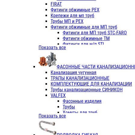
Фитинги ПП белые
FIRAT
Фитинги ПП белые
Фитинги обжимные PEX
Фитинги ППс металл.белые
Крепежи для мп труб
VALFEX
Трубы МП и PEX
Трубы PE-RT
Фитинги обжимные для МП труб
Трубы ПП водопровод белые
Фитинги для МП труб STC-FARO
Трубы ПП водопровод серые
Фитинги обжимные ТМ
Трубы армированные стекловолок
Фитинги для м/п STI
Показать все
Трубы армированные стекловолок
Фитинги для МП труб TITAN
Фитинги ПП серые
Фитинги для МП труб JIF
Краны
VALTEC
Фитинги с металл. серые
ФАСОННЫЕ ЧАСТИ КАНАЛИЗАЦИОНН
TK
Фитинги ПП (серые)
Канализация чугунная
VALFEX
Фитинги ПП белые
ТРАПЫ КАНАЛИЗАЦИОННЫЕ
Краны
КОМПЛЕКТУЮЩИЕ ДЛЯ КАНАЛИЗАЦИИ
Фитинги ПП (белые)
Трубы канализационные СИНИКОН
Фитинги ПП с металлом бел
VALFEX
ПК КОНТУР
Фасонные изделия
Краны полипропиленовые
Трубы
Трубы полипропиленивые
Хомуты для труб
Показать все
Труба PPR PN20
ПВХ (стройполимер)
Труба PPR-AL-PPR PN25(цент
Трубы
Труба PPR-GF-PPR PN25(арми
Фасонные изделия
Фитинги полипропиленовые