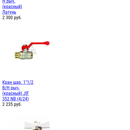
Н рыч.
(красный)
Латунь
2 300
руб.
Кран шар. 1"1/2
В/Н рыч.
(красный) JIF
352 NB (4/24)
2 235
руб.