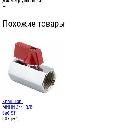
Диаметр условный:
—
Похожие товары
Кран шар.
МИНИ 3/4" В/В
баб STI
307
руб.