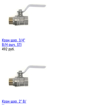
Кран шар. 3/4"
В/Н рыч. STI
492
руб.
Кран шар. 2" В/