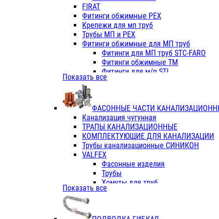
Фитинги ПП белые
FIRAT
Фитинги ПП белые
Фитинги обжимные PEX
Фитинги ППс металл.белые
Крепежи для мп труб
VALFEX
Трубы МП и PEX
Трубы PE-RT
Фитинги обжимные для МП труб
Трубы ПП водопровод белые
Фитинги для МП труб STC-FARO
Трубы ПП водопровод серые
Фитинги обжимные ТМ
Трубы армированные стекловолок
Фитинги для м/п STI
Показать все
Трубы армированные стекловолок
Фитинги для МП труб TITAN
Фитинги ПП серые
Фитинги для МП труб JIF
Краны
VALTEC
Фитинги с металл. серые
ФАСОННЫЕ ЧАСТИ КАНАЛИЗАЦИОНН
TK
Фитинги ПП (серые)
Канализация чугунная
VALFEX
Фитинги ПП белые
ТРАПЫ КАНАЛИЗАЦИОННЫЕ
Краны
КОМПЛЕКТУЮЩИЕ ДЛЯ КАНАЛИЗАЦИИ
Фитинги ПП (белые)
Трубы канализационные СИНИКОН
Фитинги ПП с металлом бел
VALFEX
ПК КОНТУР
Фасонные изделия
Краны полипропиленовые
Трубы
Трубы полипропиленивые
Хомуты для труб
Показать все
Труба PPR PN20
ПВХ (стройполимер)
Труба PPR-AL-PPR PN25(цент
Трубы
Труба PPR-GF-PPR PN25(арми
Фасонные изделия
Фитинги полипропиленовые