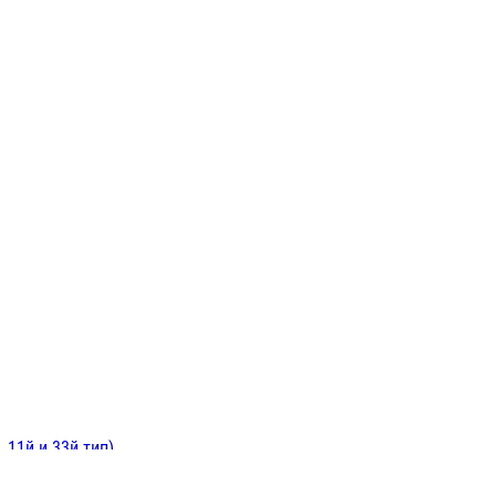
ИНИТЕЛЬНЫЕ
ОЙ
Е
 11й и 33й тип)