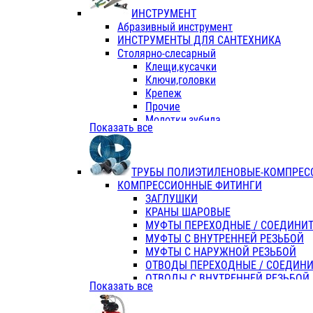
ИНСТРУМЕНТ
Абразивный инструмент
ИНСТРУМЕНТЫ ДЛЯ САНТЕХНИКА
Столярно-слесарный
Клещи,кусачки
Ключи,головки
Крепеж
Прочие
Молотки,зубила
Показать все
Пассатижи,тонкогубцы,утконосы
Напильники,надфили,рашпили
Ножовки по дереву
ТРУБЫ ПОЛИЭТИЛЕНОВЫЕ-КОМПРЕС
Отвертки
КОМПРЕССИОННЫЕ ФИТИНГИ
Хоз. инвентарь
ЗАГЛУШКИ
ЭЛ. ИНСТРУМЕНТ OASIS
КРАНЫ ШАРОВЫЕ
МУФТЫ ПЕРЕХОДНЫЕ / СОЕДИНИ
МУФТЫ С ВНУТРЕННЕЙ РЕЗЬБОЙ
МУФТЫ С НАРУЖНОЙ РЕЗЬБОЙ
ОТВОДЫ ПЕРЕХОДНЫЕ / СОЕДИН
ОТВОДЫ С ВНУТРЕННЕЙ РЕЗЬБОЙ
Показать все
ОТВОДЫ С НАРУЖНОЙ РЕЗЬБОЙ
СЕДЕЛКИ