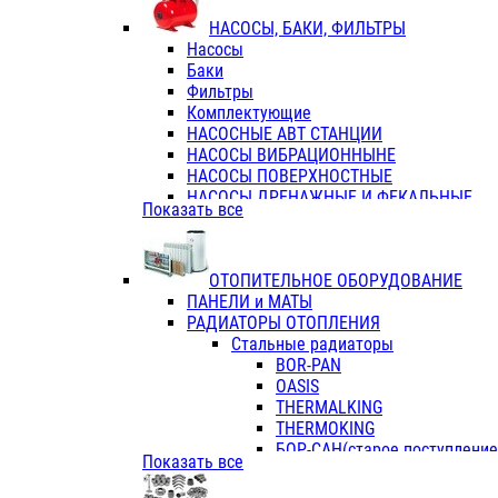
ФЛАНЦЫ / ВТУЛКИ
НАСОСЫ, БАКИ, ФИЛЬТРЫ
ТРОЙНИКИ ПЕРЕХОДНЫЕ / СОЕД
Насосы
ТРОЙНИКИ С ВНУТРЕННЕЙ РЕЗЬБ
Баки
ТРОЙНИКИ С НАРУЖНОЙ РЕЗЬБОЙ
Фильтры
КОЛЬЦА РЕЗИНОВЫЕ
Комплектующие
ТРУБЫ НАПОРНЫЕ
НАСОСНЫЕ АВТ СТАНЦИИ
ТРУБЫ ГОФРИРОВАННЫЕ ДВУХСЛ.
НАСОСЫ ВИБРАЦИОННЫНЕ
ТРУБЫ ПОЛИЭТИЛЕНОВЫЕ
НАСОСЫ ПОВЕРХНОСТНЫЕ
НАСОСЫ ДРЕНАЖНЫЕ И ФЕКАЛЬНЫЕ
Показать все
НАСОСЫ ПОВЫСИТ и ЦИРКУЛЯЦИОННЫ
НАСОСЫ СКВАЖИННЫЕ
ОТОПИТЕЛЬНОЕ ОБОРУДОВАНИЕ
ПАНЕЛИ и МАТЫ
РАДИАТОРЫ ОТОПЛЕНИЯ
Стальные радиаторы
BOR-PAN
OASIS
THERMALKING
THERMOKING
БОР-САН(старое поступление,
Показать все
БОРСАН
AZARIO