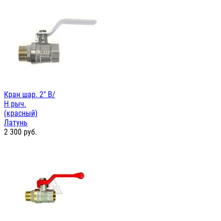
Кран шар. 2" В/
Н рыч.
(красный)
Латунь
2 300
руб.