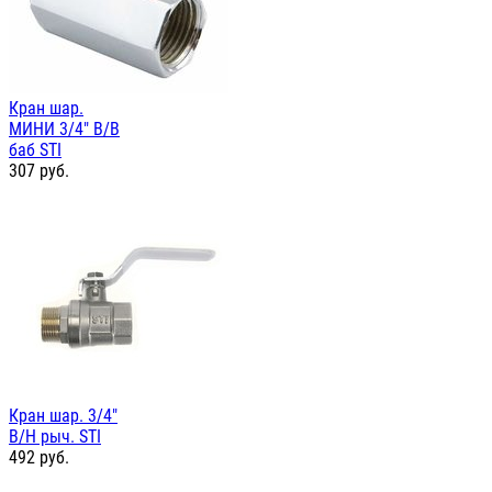
Кран шар.
МИНИ 3/4" В/В
баб STI
307
руб.
Кран шар. 3/4"
В/Н рыч. STI
492
руб.