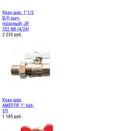
Кран шар. 1"1/2
В/Н рыч.
(красный) JIF
352 NB (4/24)
2 235
руб.
Кран шар.
АМЕР.ПР. 1" баб.
STI
1 185
руб.