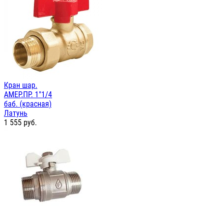
Кран шар.
АМЕР.ПР. 1"1/4
баб. (красная)
Латунь
1 555
руб.