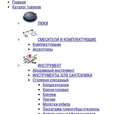
Главная
Каталог товаров
ЛЮКИ
СМЕСИТЕЛИ И КОМПЛЕКТУЮЩИЕ
Комплектующие
Аксессуары
ИНСТРУМЕНТ
Абразивный инструмент
ИНСТРУМЕНТЫ ДЛЯ САНТЕХНИКА
Столярно-слесарный
Клещи,кусачки
Ключи,головки
Крепеж
Прочие
Молотки,зубила
Пассатижи,тонкогубцы,утконосы
Напильники,надфили,рашпили