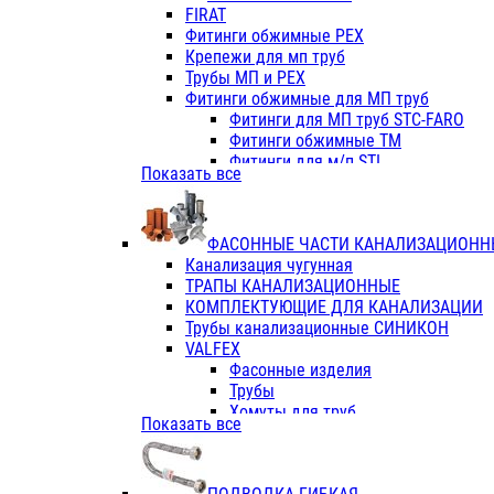
Фитинги ПП белые
FIRAT
Фитинги ПП белые
Фитинги обжимные PEX
Фитинги ППс металл.белые
Крепежи для мп труб
VALFEX
Трубы МП и PEX
Трубы PE-RT
Фитинги обжимные для МП труб
Трубы ПП водопровод белые
Фитинги для МП труб STC-FARO
Трубы ПП водопровод серые
Фитинги обжимные ТМ
Трубы армированные стекловолок
Фитинги для м/п STI
Показать все
Трубы армированные стекловолок
Фитинги для МП труб TITAN
Фитинги ПП серые
Фитинги для МП труб JIF
Краны
VALTEC
Фитинги с металл. серые
ФАСОННЫЕ ЧАСТИ КАНАЛИЗАЦИОНН
TK
Фитинги ПП (серые)
Канализация чугунная
VALFEX
Фитинги ПП белые
ТРАПЫ КАНАЛИЗАЦИОННЫЕ
Краны
КОМПЛЕКТУЮЩИЕ ДЛЯ КАНАЛИЗАЦИИ
Фитинги ПП (белые)
Трубы канализационные СИНИКОН
Фитинги ПП с металлом бел
VALFEX
ПК КОНТУР
Фасонные изделия
Краны полипропиленовые
Трубы
Трубы полипропиленивые
Хомуты для труб
Показать все
Труба PPR PN20
ПВХ (стройполимер)
Труба PPR-AL-PPR PN25(цент
Трубы
Труба PPR-GF-PPR PN25(арми
Фасонные изделия
Фитинги полипропиленовые