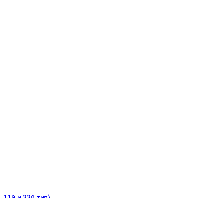
ИНИТЕЛЬНЫЕ
ОЙ
Е
 11й и 33й тип)