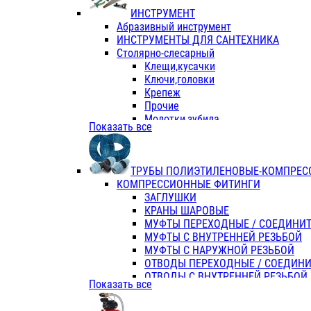
ИНСТРУМЕНТ
Абразивный инструмент
ИНСТРУМЕНТЫ ДЛЯ САНТЕХНИКА
Столярно-слесарный
Клещи,кусачки
Ключи,головки
Крепеж
Прочие
Молотки,зубила
Показать все
Пассатижи,тонкогубцы,утконосы
Напильники,надфили,рашпили
Ножовки по дереву
ТРУБЫ ПОЛИЭТИЛЕНОВЫЕ-КОМПРЕС
Отвертки
КОМПРЕССИОННЫЕ ФИТИНГИ
Хоз. инвентарь
ЗАГЛУШКИ
ЭЛ. ИНСТРУМЕНТ OASIS
КРАНЫ ШАРОВЫЕ
МУФТЫ ПЕРЕХОДНЫЕ / СОЕДИНИ
МУФТЫ С ВНУТРЕННЕЙ РЕЗЬБОЙ
МУФТЫ С НАРУЖНОЙ РЕЗЬБОЙ
ОТВОДЫ ПЕРЕХОДНЫЕ / СОЕДИН
ОТВОДЫ С ВНУТРЕННЕЙ РЕЗЬБОЙ
Показать все
ОТВОДЫ С НАРУЖНОЙ РЕЗЬБОЙ
СЕДЕЛКИ