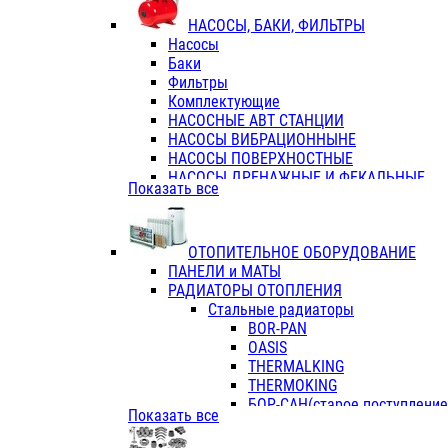
ФЛАНЦЫ / ВТУЛКИ
НАСОСЫ, БАКИ, ФИЛЬТРЫ
ТРОЙНИКИ ПЕРЕХОДНЫЕ / СОЕД
Насосы
ТРОЙНИКИ С ВНУТРЕННЕЙ РЕЗЬБ
Баки
ТРОЙНИКИ С НАРУЖНОЙ РЕЗЬБОЙ
Фильтры
КОЛЬЦА РЕЗИНОВЫЕ
Комплектующие
ТРУБЫ НАПОРНЫЕ
НАСОСНЫЕ АВТ СТАНЦИИ
ТРУБЫ ГОФРИРОВАННЫЕ ДВУХСЛ.
НАСОСЫ ВИБРАЦИОННЫНЕ
ТРУБЫ ПОЛИЭТИЛЕНОВЫЕ
НАСОСЫ ПОВЕРХНОСТНЫЕ
НАСОСЫ ДРЕНАЖНЫЕ И ФЕКАЛЬНЫЕ
Показать все
НАСОСЫ ПОВЫСИТ и ЦИРКУЛЯЦИОННЫ
НАСОСЫ СКВАЖИННЫЕ
ОТОПИТЕЛЬНОЕ ОБОРУДОВАНИЕ
ПАНЕЛИ и МАТЫ
РАДИАТОРЫ ОТОПЛЕНИЯ
Стальные радиаторы
BOR-PAN
OASIS
THERMALKING
THERMOKING
БОР-САН(старое поступление,
Показать все
БОРСАН
AZARIO