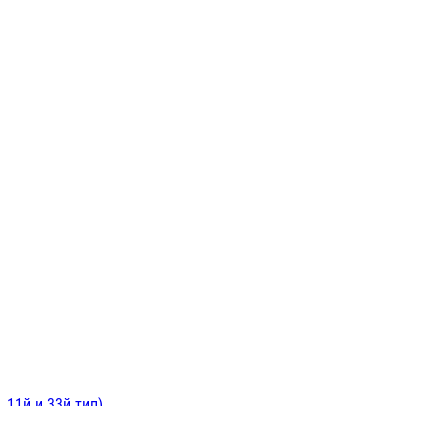
ИНИТЕЛЬНЫЕ
ОЙ
Е
 11й и 33й тип)