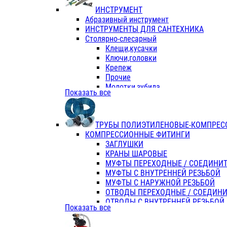
ИНСТРУМЕНТ
Абразивный инструмент
ИНСТРУМЕНТЫ ДЛЯ САНТЕХНИКА
Столярно-слесарный
Клещи,кусачки
Ключи,головки
Крепеж
Прочие
Молотки,зубила
Показать все
Пассатижи,тонкогубцы,утконосы
Напильники,надфили,рашпили
Ножовки по дереву
ТРУБЫ ПОЛИЭТИЛЕНОВЫЕ-КОМПРЕС
Отвертки
КОМПРЕССИОННЫЕ ФИТИНГИ
Хоз. инвентарь
ЗАГЛУШКИ
ЭЛ. ИНСТРУМЕНТ OASIS
КРАНЫ ШАРОВЫЕ
МУФТЫ ПЕРЕХОДНЫЕ / СОЕДИНИ
МУФТЫ С ВНУТРЕННЕЙ РЕЗЬБОЙ
МУФТЫ С НАРУЖНОЙ РЕЗЬБОЙ
ОТВОДЫ ПЕРЕХОДНЫЕ / СОЕДИН
ОТВОДЫ С ВНУТРЕННЕЙ РЕЗЬБОЙ
Показать все
ОТВОДЫ С НАРУЖНОЙ РЕЗЬБОЙ
СЕДЕЛКИ