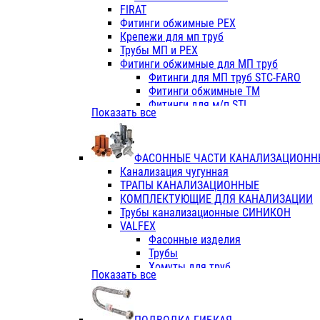
Фитинги ПП белые
FIRAT
Фитинги ПП белые
Фитинги обжимные PEX
Фитинги ППс металл.белые
Крепежи для мп труб
VALFEX
Трубы МП и PEX
Трубы PE-RT
Фитинги обжимные для МП труб
Трубы ПП водопровод белые
Фитинги для МП труб STC-FARO
Трубы ПП водопровод серые
Фитинги обжимные ТМ
Трубы армированные стекловолок
Фитинги для м/п STI
Показать все
Трубы армированные стекловолок
Фитинги для МП труб TITAN
Фитинги ПП серые
Фитинги для МП труб JIF
Краны
VALTEC
Фитинги с металл. серые
ФАСОННЫЕ ЧАСТИ КАНАЛИЗАЦИОНН
TK
Фитинги ПП (серые)
Канализация чугунная
VALFEX
Фитинги ПП белые
ТРАПЫ КАНАЛИЗАЦИОННЫЕ
Краны
КОМПЛЕКТУЮЩИЕ ДЛЯ КАНАЛИЗАЦИИ
Фитинги ПП (белые)
Трубы канализационные СИНИКОН
Фитинги ПП с металлом бел
VALFEX
ПК КОНТУР
Фасонные изделия
Краны полипропиленовые
Трубы
Трубы полипропиленивые
Хомуты для труб
Показать все
Труба PPR PN20
ПВХ (стройполимер)
Труба PPR-AL-PPR PN25(цент
Трубы
Труба PPR-GF-PPR PN25(арми
Фасонные изделия
Фитинги полипропиленовые