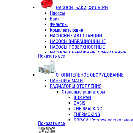
ФЛАНЦЫ / ВТУЛКИ
НАСОСЫ, БАКИ, ФИЛЬТРЫ
ТРОЙНИКИ ПЕРЕХОДНЫЕ / СОЕД
Насосы
ТРОЙНИКИ С ВНУТРЕННЕЙ РЕЗЬБ
Баки
ТРОЙНИКИ С НАРУЖНОЙ РЕЗЬБОЙ
Фильтры
КОЛЬЦА РЕЗИНОВЫЕ
Комплектующие
ТРУБЫ НАПОРНЫЕ
НАСОСНЫЕ АВТ СТАНЦИИ
ТРУБЫ ГОФРИРОВАННЫЕ ДВУХСЛ.
НАСОСЫ ВИБРАЦИОННЫНЕ
ТРУБЫ ПОЛИЭТИЛЕНОВЫЕ
НАСОСЫ ПОВЕРХНОСТНЫЕ
НАСОСЫ ДРЕНАЖНЫЕ И ФЕКАЛЬНЫЕ
Показать все
НАСОСЫ ПОВЫСИТ и ЦИРКУЛЯЦИОННЫ
НАСОСЫ СКВАЖИННЫЕ
ОТОПИТЕЛЬНОЕ ОБОРУДОВАНИЕ
ПАНЕЛИ и МАТЫ
РАДИАТОРЫ ОТОПЛЕНИЯ
Стальные радиаторы
BOR-PAN
OASIS
THERMALKING
THERMOKING
БОР-САН(старое поступление,
Показать все
БОРСАН
AZARIO