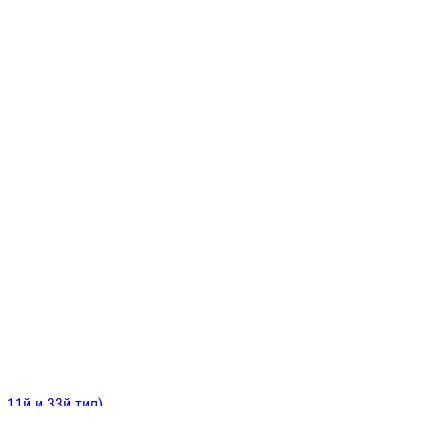
ИНИТЕЛЬНЫЕ
ОЙ
Е
 11й и 33й тип)