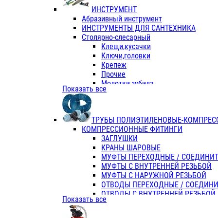
ИНСТРУМЕНТ
Абразивный инструмент
ИНСТРУМЕНТЫ ДЛЯ САНТЕХНИКА
Столярно-слесарный
Клещи,кусачки
Ключи,головки
Крепеж
Прочие
Молотки,зубила
Показать все
Пассатижи,тонкогубцы,утконосы
Напильники,надфили,рашпили
Ножовки по дереву
ТРУБЫ ПОЛИЭТИЛЕНОВЫЕ-КОМПРЕС
Отвертки
КОМПРЕССИОННЫЕ ФИТИНГИ
Хоз. инвентарь
ЗАГЛУШКИ
ЭЛ. ИНСТРУМЕНТ OASIS
КРАНЫ ШАРОВЫЕ
МУФТЫ ПЕРЕХОДНЫЕ / СОЕДИНИ
МУФТЫ С ВНУТРЕННЕЙ РЕЗЬБОЙ
МУФТЫ С НАРУЖНОЙ РЕЗЬБОЙ
ОТВОДЫ ПЕРЕХОДНЫЕ / СОЕДИН
ОТВОДЫ С ВНУТРЕННЕЙ РЕЗЬБОЙ
Показать все
ОТВОДЫ С НАРУЖНОЙ РЕЗЬБОЙ
СЕДЕЛКИ