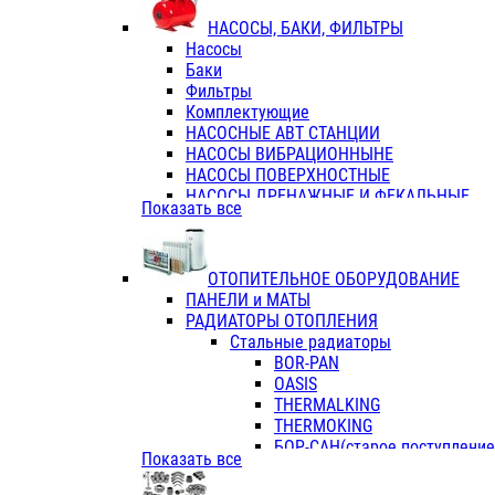
ФЛАНЦЫ / ВТУЛКИ
НАСОСЫ, БАКИ, ФИЛЬТРЫ
ТРОЙНИКИ ПЕРЕХОДНЫЕ / СОЕД
Насосы
ТРОЙНИКИ С ВНУТРЕННЕЙ РЕЗЬБ
Баки
ТРОЙНИКИ С НАРУЖНОЙ РЕЗЬБОЙ
Фильтры
КОЛЬЦА РЕЗИНОВЫЕ
Комплектующие
ТРУБЫ НАПОРНЫЕ
НАСОСНЫЕ АВТ СТАНЦИИ
ТРУБЫ ГОФРИРОВАННЫЕ ДВУХСЛ.
НАСОСЫ ВИБРАЦИОННЫНЕ
ТРУБЫ ПОЛИЭТИЛЕНОВЫЕ
НАСОСЫ ПОВЕРХНОСТНЫЕ
НАСОСЫ ДРЕНАЖНЫЕ И ФЕКАЛЬНЫЕ
Показать все
НАСОСЫ ПОВЫСИТ и ЦИРКУЛЯЦИОННЫ
НАСОСЫ СКВАЖИННЫЕ
ОТОПИТЕЛЬНОЕ ОБОРУДОВАНИЕ
ПАНЕЛИ и МАТЫ
РАДИАТОРЫ ОТОПЛЕНИЯ
Стальные радиаторы
BOR-PAN
OASIS
THERMALKING
THERMOKING
БОР-САН(старое поступление,
Показать все
БОРСАН
AZARIO