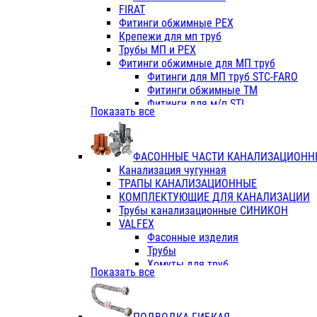
Фитинги ПП белые
FIRAT
Фитинги ПП белые
Фитинги обжимные PEX
Фитинги ППс металл.белые
Крепежи для мп труб
VALFEX
Трубы МП и PEX
Трубы PE-RT
Фитинги обжимные для МП труб
Трубы ПП водопровод белые
Фитинги для МП труб STC-FARO
Трубы ПП водопровод серые
Фитинги обжимные ТМ
Трубы армированные стекловолок
Фитинги для м/п STI
Показать все
Трубы армированные стекловолок
Фитинги для МП труб TITAN
Фитинги ПП серые
Фитинги для МП труб JIF
Краны
VALTEC
Фитинги с металл. серые
ФАСОННЫЕ ЧАСТИ КАНАЛИЗАЦИОНН
TK
Фитинги ПП (серые)
Канализация чугунная
VALFEX
Фитинги ПП белые
ТРАПЫ КАНАЛИЗАЦИОННЫЕ
Краны
КОМПЛЕКТУЮЩИЕ ДЛЯ КАНАЛИЗАЦИИ
Фитинги ПП (белые)
Трубы канализационные СИНИКОН
Фитинги ПП с металлом бел
VALFEX
ПК КОНТУР
Фасонные изделия
Краны полипропиленовые
Трубы
Трубы полипропиленивые
Хомуты для труб
Показать все
Труба PPR PN20
ПВХ (стройполимер)
Труба PPR-AL-PPR PN25(цент
Трубы
Труба PPR-GF-PPR PN25(арми
Фасонные изделия
Фитинги полипропиленовые