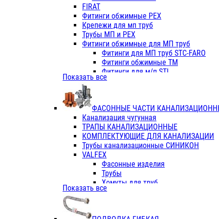
Фитинги ПП белые
FIRAT
Фитинги ПП белые
Фитинги обжимные PEX
Фитинги ППс металл.белые
Крепежи для мп труб
VALFEX
Трубы МП и PEX
Трубы PE-RT
Фитинги обжимные для МП труб
Трубы ПП водопровод белые
Фитинги для МП труб STC-FARO
Трубы ПП водопровод серые
Фитинги обжимные ТМ
Трубы армированные стекловолок
Фитинги для м/п STI
Показать все
Трубы армированные стекловолок
Фитинги для МП труб TITAN
Фитинги ПП серые
Фитинги для МП труб JIF
Краны
VALTEC
Фитинги с металл. серые
ФАСОННЫЕ ЧАСТИ КАНАЛИЗАЦИОНН
TK
Фитинги ПП (серые)
Канализация чугунная
VALFEX
Фитинги ПП белые
ТРАПЫ КАНАЛИЗАЦИОННЫЕ
Краны
КОМПЛЕКТУЮЩИЕ ДЛЯ КАНАЛИЗАЦИИ
Фитинги ПП (белые)
Трубы канализационные СИНИКОН
Фитинги ПП с металлом бел
VALFEX
ПК КОНТУР
Фасонные изделия
Краны полипропиленовые
Трубы
Трубы полипропиленивые
Хомуты для труб
Показать все
Труба PPR PN20
ПВХ (стройполимер)
Труба PPR-AL-PPR PN25(цент
Трубы
Труба PPR-GF-PPR PN25(арми
Фасонные изделия
Фитинги полипропиленовые