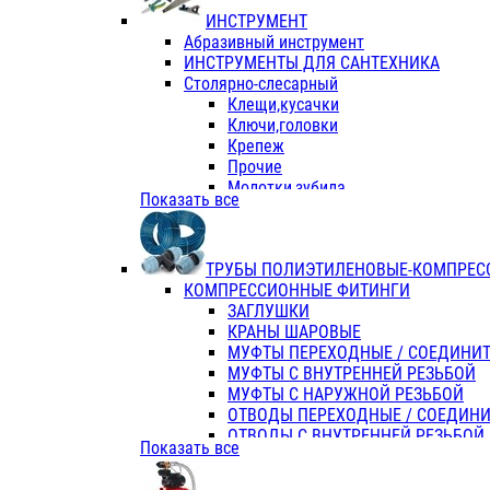
ИНСТРУМЕНТ
Абразивный инструмент
ИНСТРУМЕНТЫ ДЛЯ САНТЕХНИКА
Столярно-слесарный
Клещи,кусачки
Ключи,головки
Крепеж
Прочие
Молотки,зубила
Показать все
Пассатижи,тонкогубцы,утконосы
Напильники,надфили,рашпили
Ножовки по дереву
ТРУБЫ ПОЛИЭТИЛЕНОВЫЕ-КОМПРЕС
Отвертки
КОМПРЕССИОННЫЕ ФИТИНГИ
Хоз. инвентарь
ЗАГЛУШКИ
ЭЛ. ИНСТРУМЕНТ OASIS
КРАНЫ ШАРОВЫЕ
МУФТЫ ПЕРЕХОДНЫЕ / СОЕДИНИ
МУФТЫ С ВНУТРЕННЕЙ РЕЗЬБОЙ
МУФТЫ С НАРУЖНОЙ РЕЗЬБОЙ
ОТВОДЫ ПЕРЕХОДНЫЕ / СОЕДИН
ОТВОДЫ С ВНУТРЕННЕЙ РЕЗЬБОЙ
Показать все
ОТВОДЫ С НАРУЖНОЙ РЕЗЬБОЙ
СЕДЕЛКИ