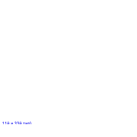
ИНИТЕЛЬНЫЕ
ОЙ
Е
 11й и 33й тип)