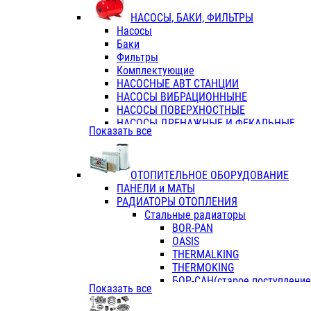
ФЛАНЦЫ / ВТУЛКИ
НАСОСЫ, БАКИ, ФИЛЬТРЫ
ТРОЙНИКИ ПЕРЕХОДНЫЕ / СОЕД
Насосы
ТРОЙНИКИ С ВНУТРЕННЕЙ РЕЗЬБ
Баки
ТРОЙНИКИ С НАРУЖНОЙ РЕЗЬБОЙ
Фильтры
КОЛЬЦА РЕЗИНОВЫЕ
Комплектующие
ТРУБЫ НАПОРНЫЕ
НАСОСНЫЕ АВТ СТАНЦИИ
ТРУБЫ ГОФРИРОВАННЫЕ ДВУХСЛ.
НАСОСЫ ВИБРАЦИОННЫНЕ
ТРУБЫ ПОЛИЭТИЛЕНОВЫЕ
НАСОСЫ ПОВЕРХНОСТНЫЕ
НАСОСЫ ДРЕНАЖНЫЕ И ФЕКАЛЬНЫЕ
Показать все
НАСОСЫ ПОВЫСИТ и ЦИРКУЛЯЦИОННЫ
НАСОСЫ СКВАЖИННЫЕ
ОТОПИТЕЛЬНОЕ ОБОРУДОВАНИЕ
ПАНЕЛИ и МАТЫ
РАДИАТОРЫ ОТОПЛЕНИЯ
Стальные радиаторы
BOR-PAN
OASIS
THERMALKING
THERMOKING
БОР-САН(старое поступление,
Показать все
БОРСАН
AZARIO