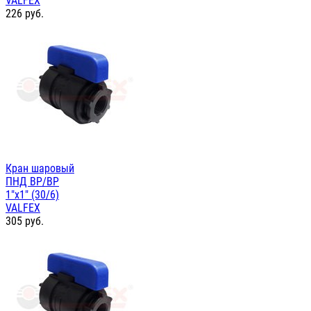
VALFEX
226
руб.
Кран шаровый
ПНД ВР/ВР
1"х1" (30/6)
VALFEX
305
руб.