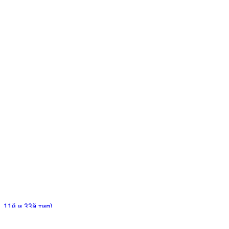
ИНИТЕЛЬНЫЕ
ОЙ
Е
 11й и 33й тип)