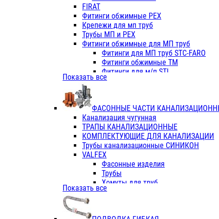
Фитинги ПП белые
FIRAT
Фитинги ПП белые
Фитинги обжимные PEX
Фитинги ППс металл.белые
Крепежи для мп труб
VALFEX
Трубы МП и PEX
Трубы PE-RT
Фитинги обжимные для МП труб
Трубы ПП водопровод белые
Фитинги для МП труб STC-FARO
Трубы ПП водопровод серые
Фитинги обжимные ТМ
Трубы армированные стекловолок
Фитинги для м/п STI
Показать все
Трубы армированные стекловолок
Фитинги для МП труб TITAN
Фитинги ПП серые
Фитинги для МП труб JIF
Краны
VALTEC
Фитинги с металл. серые
ФАСОННЫЕ ЧАСТИ КАНАЛИЗАЦИОНН
TK
Фитинги ПП (серые)
Канализация чугунная
VALFEX
Фитинги ПП белые
ТРАПЫ КАНАЛИЗАЦИОННЫЕ
Краны
КОМПЛЕКТУЮЩИЕ ДЛЯ КАНАЛИЗАЦИИ
Фитинги ПП (белые)
Трубы канализационные СИНИКОН
Фитинги ПП с металлом бел
VALFEX
ПК КОНТУР
Фасонные изделия
Краны полипропиленовые
Трубы
Трубы полипропиленивые
Хомуты для труб
Показать все
Труба PPR PN20
ПВХ (стройполимер)
Труба PPR-AL-PPR PN25(цент
Трубы
Труба PPR-GF-PPR PN25(арми
Фасонные изделия
Фитинги полипропиленовые