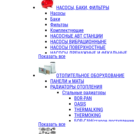
ФЛАНЦЫ / ВТУЛКИ
НАСОСЫ, БАКИ, ФИЛЬТРЫ
ТРОЙНИКИ ПЕРЕХОДНЫЕ / СОЕД
Насосы
ТРОЙНИКИ С ВНУТРЕННЕЙ РЕЗЬБ
Баки
ТРОЙНИКИ С НАРУЖНОЙ РЕЗЬБОЙ
Фильтры
КОЛЬЦА РЕЗИНОВЫЕ
Комплектующие
ТРУБЫ НАПОРНЫЕ
НАСОСНЫЕ АВТ СТАНЦИИ
ТРУБЫ ГОФРИРОВАННЫЕ ДВУХСЛ.
НАСОСЫ ВИБРАЦИОННЫНЕ
ТРУБЫ ПОЛИЭТИЛЕНОВЫЕ
НАСОСЫ ПОВЕРХНОСТНЫЕ
НАСОСЫ ДРЕНАЖНЫЕ И ФЕКАЛЬНЫЕ
Показать все
НАСОСЫ ПОВЫСИТ и ЦИРКУЛЯЦИОННЫ
НАСОСЫ СКВАЖИННЫЕ
ОТОПИТЕЛЬНОЕ ОБОРУДОВАНИЕ
ПАНЕЛИ и МАТЫ
РАДИАТОРЫ ОТОПЛЕНИЯ
Стальные радиаторы
BOR-PAN
OASIS
THERMALKING
THERMOKING
БОР-САН(старое поступление,
Показать все
БОРСАН
AZARIO