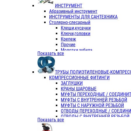
ИНСТРУМЕНТ
Абразивный инструмент
ИНСТРУМЕНТЫ ДЛЯ САНТЕХНИКА
Столярно-слесарный
Клещи,кусачки
Ключи,головки
Крепеж
Прочие
Молотки,зубила
Показать все
Пассатижи,тонкогубцы,утконосы
Напильники,надфили,рашпили
Ножовки по дереву
ТРУБЫ ПОЛИЭТИЛЕНОВЫЕ-КОМПРЕС
Отвертки
КОМПРЕССИОННЫЕ ФИТИНГИ
Хоз. инвентарь
ЗАГЛУШКИ
ЭЛ. ИНСТРУМЕНТ OASIS
КРАНЫ ШАРОВЫЕ
МУФТЫ ПЕРЕХОДНЫЕ / СОЕДИНИ
МУФТЫ С ВНУТРЕННЕЙ РЕЗЬБОЙ
МУФТЫ С НАРУЖНОЙ РЕЗЬБОЙ
ОТВОДЫ ПЕРЕХОДНЫЕ / СОЕДИН
ОТВОДЫ С ВНУТРЕННЕЙ РЕЗЬБОЙ
Показать все
ОТВОДЫ С НАРУЖНОЙ РЕЗЬБОЙ
СЕДЕЛКИ