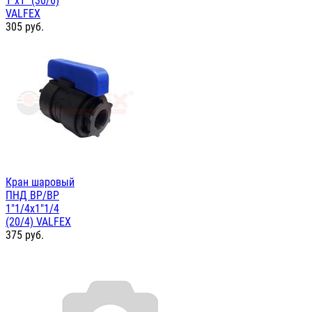
1"х1" (30/6)
VALFEX
305
руб.
Кран шаровый
ПНД ВР/ВР
1"1/4х1"1/4
(20/4) VALFEX
375
руб.