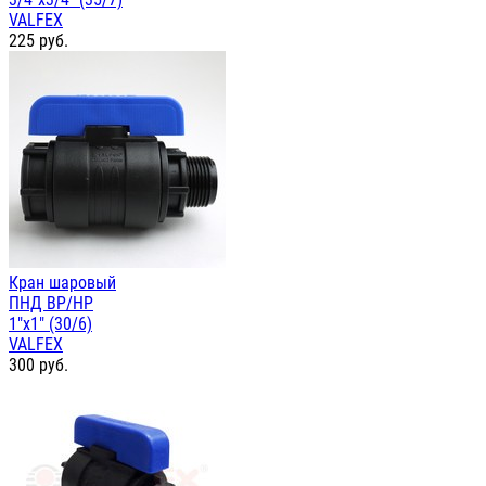
VALFEX
225
руб.
Кран шаровый
ПНД ВР/НР
1"х1" (30/6)
VALFEX
300
руб.