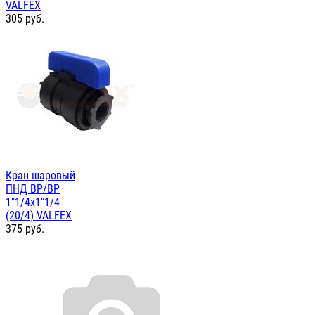
VALFEX
305
руб.
Кран шаровый
ПНД ВР/ВР
1"1/4х1"1/4
(20/4) VALFEX
375
руб.