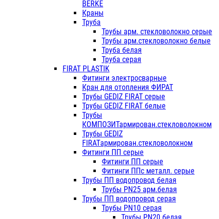
BERKE
Краны
Труба
Трубы арм. стекловолокно серые
Трубы арм.стекловолокно белые
Труба белая
Труба серая
FIRAT PLASTIK
Фитинги электросварные
Кран для отопления ФИРАТ
Трубы GEDIZ FIRAT серые
Трубы GEDIZ FIRAT белые
Трубы
КОМПОЗИТармирован.стекловолокном
Трубы GEDIZ
FIRATармирован.стекловолокном
Фитинги ПП серые
Фитинги ПП серые
Фитинги ППс металл. серые
Трубы ПП водопровод белая
Трубы PN25 арм.белая
Трубы ПП водопровод серая
Трубы PN10 серая
Трубы PN20 белая