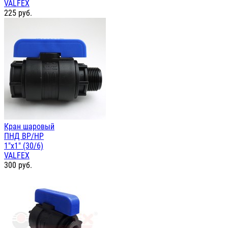
VALFEX
225
руб.
Кран шаровый
ПНД ВР/НР
1"х1" (30/6)
VALFEX
300
руб.