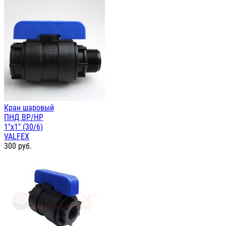
Кран шаровый
ПНД ВР/НР
1"х1" (30/6)
VALFEX
300
руб.