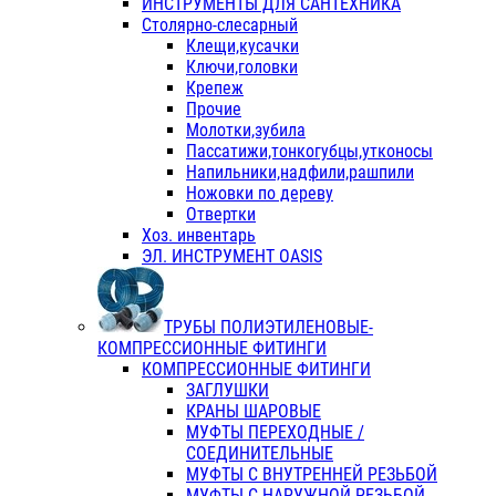
ИНСТРУМЕНТЫ ДЛЯ САНТЕХНИКА
Столярно-слесарный
Клещи,кусачки
Ключи,головки
Крепеж
Прочие
Молотки,зубила
Пассатижи,тонкогубцы,утконосы
Напильники,надфили,рашпили
Ножовки по дереву
Отвертки
Хоз. инвентарь
ЭЛ. ИНСТРУМЕНТ OASIS
ТРУБЫ ПОЛИЭТИЛЕНОВЫЕ-
КОМПРЕССИОННЫЕ ФИТИНГИ
КОМПРЕССИОННЫЕ ФИТИНГИ
ЗАГЛУШКИ
КРАНЫ ШАРОВЫЕ
МУФТЫ ПЕРЕХОДНЫЕ /
СОЕДИНИТЕЛЬНЫЕ
МУФТЫ С ВНУТРЕННЕЙ РЕЗЬБОЙ
МУФТЫ С НАРУЖНОЙ РЕЗЬБОЙ