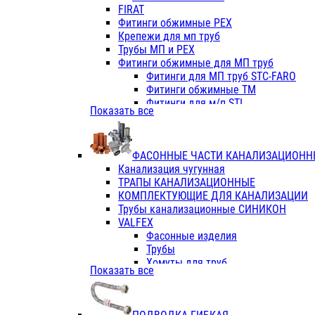
Фитинги ПП белые
FIRAT
Фитинги ПП белые
Фитинги обжимные PEX
Фитинги ППс металл.белые
Крепежи для мп труб
VALFEX
Трубы МП и PEX
Трубы PE-RT
Фитинги обжимные для МП труб
Трубы ПП водопровод белые
Фитинги для МП труб STC-FARO
Трубы ПП водопровод серые
Фитинги обжимные ТМ
Трубы армированные стекловолок
Фитинги для м/п STI
Показать все
Трубы армированные стекловолок
Фитинги для МП труб TITAN
Фитинги ПП серые
Фитинги для МП труб JIF
Краны
VALTEC
Фитинги с металл. серые
ФАСОННЫЕ ЧАСТИ КАНАЛИЗАЦИОНН
TK
Фитинги ПП (серые)
Канализация чугунная
VALFEX
Фитинги ПП белые
ТРАПЫ КАНАЛИЗАЦИОННЫЕ
Краны
КОМПЛЕКТУЮЩИЕ ДЛЯ КАНАЛИЗАЦИИ
Фитинги ПП (белые)
Трубы канализационные СИНИКОН
Фитинги ПП с металлом бел
VALFEX
ПК КОНТУР
Фасонные изделия
Краны полипропиленовые
Трубы
Трубы полипропиленивые
Хомуты для труб
Показать все
Труба PPR PN20
ПВХ (стройполимер)
Труба PPR-AL-PPR PN25(цент
Трубы
Труба PPR-GF-PPR PN25(арми
Фасонные изделия
Фитинги полипропиленовые