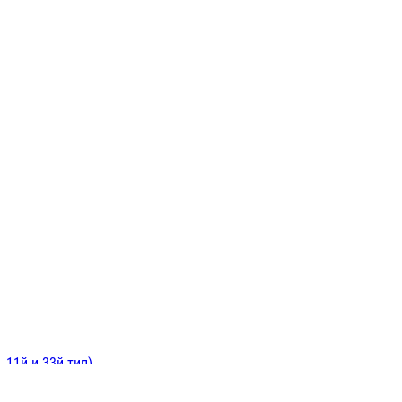
ИНИТЕЛЬНЫЕ
ОЙ
Е
 11й и 33й тип)