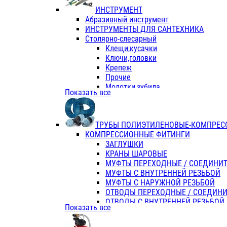
ИНСТРУМЕНТ
Абразивный инструмент
ИНСТРУМЕНТЫ ДЛЯ САНТЕХНИКА
Столярно-слесарный
Клещи,кусачки
Ключи,головки
Крепеж
Прочие
Молотки,зубила
Показать все
Пассатижи,тонкогубцы,утконосы
Напильники,надфили,рашпили
Ножовки по дереву
ТРУБЫ ПОЛИЭТИЛЕНОВЫЕ-КОМПРЕС
Отвертки
КОМПРЕССИОННЫЕ ФИТИНГИ
Хоз. инвентарь
ЗАГЛУШКИ
ЭЛ. ИНСТРУМЕНТ OASIS
КРАНЫ ШАРОВЫЕ
МУФТЫ ПЕРЕХОДНЫЕ / СОЕДИНИ
МУФТЫ С ВНУТРЕННЕЙ РЕЗЬБОЙ
МУФТЫ С НАРУЖНОЙ РЕЗЬБОЙ
ОТВОДЫ ПЕРЕХОДНЫЕ / СОЕДИН
ОТВОДЫ С ВНУТРЕННЕЙ РЕЗЬБОЙ
Показать все
ОТВОДЫ С НАРУЖНОЙ РЕЗЬБОЙ
СЕДЕЛКИ