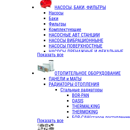
ФЛАНЦЫ / ВТУЛКИ
НАСОСЫ, БАКИ, ФИЛЬТРЫ
ТРОЙНИКИ ПЕРЕХОДНЫЕ / СОЕД
Насосы
ТРОЙНИКИ С ВНУТРЕННЕЙ РЕЗЬБ
Баки
ТРОЙНИКИ С НАРУЖНОЙ РЕЗЬБОЙ
Фильтры
КОЛЬЦА РЕЗИНОВЫЕ
Комплектующие
ТРУБЫ НАПОРНЫЕ
НАСОСНЫЕ АВТ СТАНЦИИ
ТРУБЫ ГОФРИРОВАННЫЕ ДВУХСЛ.
НАСОСЫ ВИБРАЦИОННЫНЕ
ТРУБЫ ПОЛИЭТИЛЕНОВЫЕ
НАСОСЫ ПОВЕРХНОСТНЫЕ
НАСОСЫ ДРЕНАЖНЫЕ И ФЕКАЛЬНЫЕ
Показать все
НАСОСЫ ПОВЫСИТ и ЦИРКУЛЯЦИОННЫ
НАСОСЫ СКВАЖИННЫЕ
ОТОПИТЕЛЬНОЕ ОБОРУДОВАНИЕ
ПАНЕЛИ и МАТЫ
РАДИАТОРЫ ОТОПЛЕНИЯ
Стальные радиаторы
BOR-PAN
OASIS
THERMALKING
THERMOKING
БОР-САН(старое поступление,
Показать все
БОРСАН
AZARIO