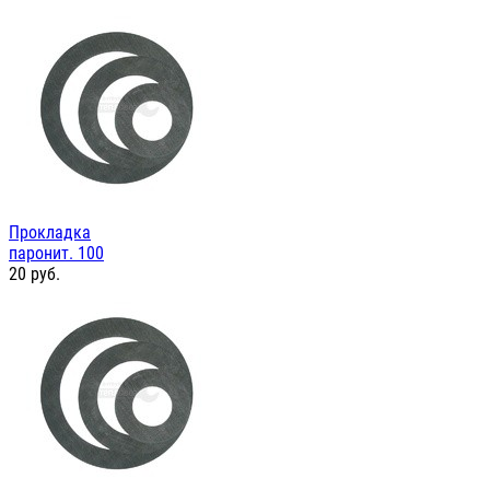
Прокладка
паронит. 100
20
руб.