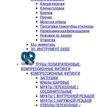
Клещи,кусачки
Ключи,головки
Крепеж
Прочие
Молотки,зубила
Пассатижи,тонкогубцы,утконосы
Напильники,надфили,рашпили
Ножовки по дереву
Отвертки
Хоз. инвентарь
ЭЛ. ИНСТРУМЕНТ OASIS
ТРУБЫ ПОЛИЭТИЛЕНОВЫЕ-
КОМПРЕССИОННЫЕ ФИТИНГИ
КОМПРЕССИОННЫЕ ФИТИНГИ
ЗАГЛУШКИ
КРАНЫ ШАРОВЫЕ
МУФТЫ ПЕРЕХОДНЫЕ /
СОЕДИНИТЕЛЬНЫЕ
МУФТЫ С ВНУТРЕННЕЙ РЕЗЬБОЙ
МУФТЫ С НАРУЖНОЙ РЕЗЬБОЙ
ОТВОДЫ ПЕРЕХОДНЫЕ /