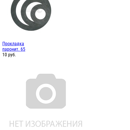
Прокладка
паронит. 65
10
руб.