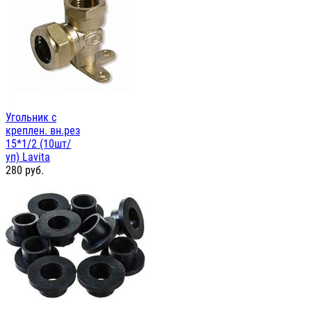
Угольник с
креплен. вн.рез
15*1/2 (10шт/
уп) Lavita
280
руб.