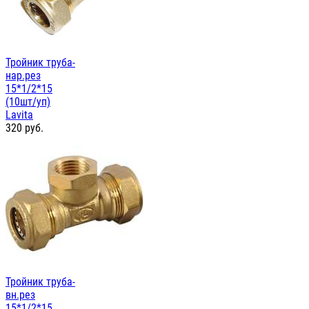
Тройник труба-
нар.рез
15*1/2*15
(10шт/уп)
Lavita
320
руб.
Тройник труба-
вн.рез
15*1/2*15