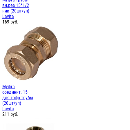
вн.рез 15*1/2
ник (20шт/уп)
Lavita
169
руб.
Муфта
соединит. 15
для гофр.трубы
(20шт/уп)
Lavita
211
руб.