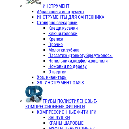
ИНСТРУМЕНТ
Абразивный инструмент
ИНСТРУМЕНТЫ ДЛЯ САНТЕХНИКА
Столярно-слесарный
Клещи,кусачки
Ключи,головки
Крепеж
Прочие
Молотки,зубила
Пассатижи,тонкогубцы,утконосы
Напильники,надфили,рашпили
Ножовки по дереву
Отвертки
Хоз. инвентарь
ЭЛ. ИНСТРУМЕНТ OASIS
ТРУБЫ ПОЛИЭТИЛЕНОВЫЕ-
КОМПРЕССИОННЫЕ ФИТИНГИ
КОМПРЕССИОННЫЕ ФИТИНГИ
ЗАГЛУШКИ
КРАНЫ ШАРОВЫЕ
МУФТЫ ПЕРЕХОДНЫЕ /