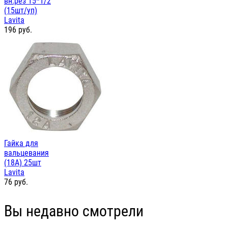
вн.рез 15*1/2
(15шт/уп)
Lavita
196
руб.
Гайка для
вальцевания
(18А) 25шт
Lavita
76
руб.
Вы недавно смотрели