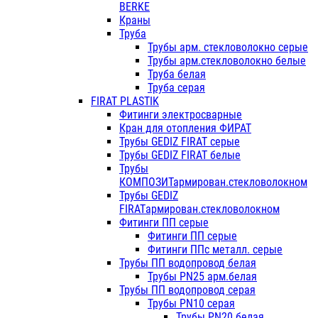
BERKE
Краны
Труба
Трубы арм. стекловолокно серые
Трубы арм.стекловолокно белые
Труба белая
Труба серая
FIRAT PLASTIK
Фитинги электросварные
Кран для отопления ФИРАТ
Трубы GEDIZ FIRAT серые
Трубы GEDIZ FIRAT белые
Трубы
КОМПОЗИТармирован.стекловолокном
Трубы GEDIZ
FIRATармирован.стекловолокном
Фитинги ПП серые
Фитинги ПП серые
Фитинги ППс металл. серые
Трубы ПП водопровод белая
Трубы PN25 арм.белая
Трубы ПП водопровод серая
Трубы PN10 серая
Трубы PN20 белая