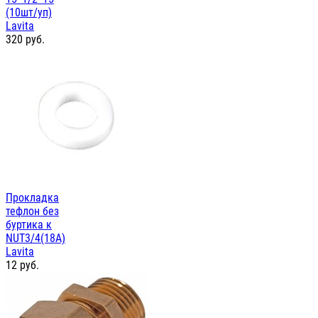
(10шт/уп)
Lavita
320
руб.
Прокладка
тефлон без
буртика к
NUT3/4(18А)
Lavita
12
руб.