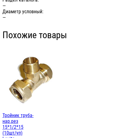
—
Диаметр условный:
—
Похожие товары
Тройник труба-
нар.рез
15*1/2*15
(10шт/уп)