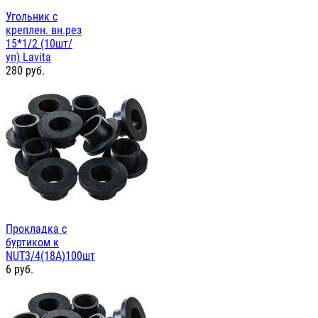
Угольник с
креплен. вн.рез
15*1/2 (10шт/
уп) Lavita
280
руб.
Прокладка с
буртиком к
NUT3/4(18А)100шт
6
руб.