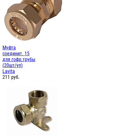
Муфта
соединит. 15
для гофр.трубы
(20шт/уп)
Lavita
211
руб.