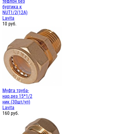
тефлон без
буртика к
NUT1/2(12А)
Lavita
10
руб.
Муфта труба-
нар.рез 15*1/2
ник (30шт/уп)
Lavita
160
руб.