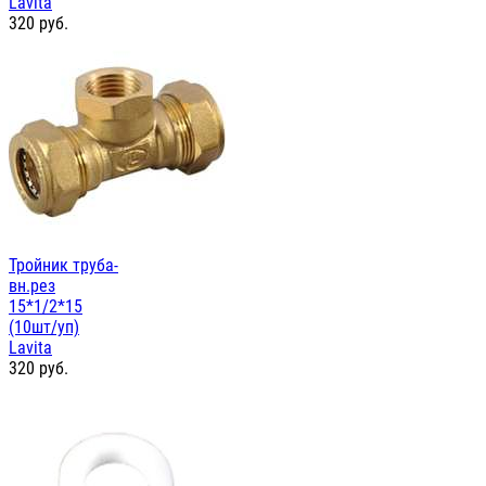
Lavita
320
руб.
Тройник труба-
вн.рез
15*1/2*15
(10шт/уп)
Lavita
320
руб.