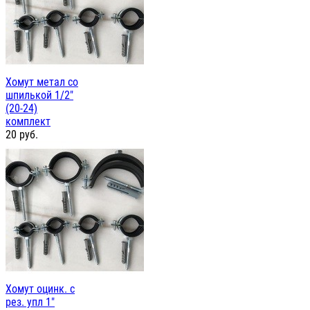
Хомут метал со
шпилькой 1/2"
(20-24)
комплект
20
руб.
Хомут оцинк. с
рез. упл 1"