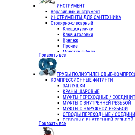
ИНСТРУМЕНТ
Абразивный инструмент
ИНСТРУМЕНТЫ ДЛЯ САНТЕХНИКА
Столярно-слесарный
Клещи,кусачки
Ключи,головки
Крепеж
Прочие
Молотки,зубила
Показать все
Пассатижи,тонкогубцы,утконосы
Напильники,надфили,рашпили
Ножовки по дереву
ТРУБЫ ПОЛИЭТИЛЕНОВЫЕ-КОМПРЕС
Отвертки
КОМПРЕССИОННЫЕ ФИТИНГИ
Хоз. инвентарь
ЗАГЛУШКИ
ЭЛ. ИНСТРУМЕНТ OASIS
КРАНЫ ШАРОВЫЕ
МУФТЫ ПЕРЕХОДНЫЕ / СОЕДИНИ
МУФТЫ С ВНУТРЕННЕЙ РЕЗЬБОЙ
МУФТЫ С НАРУЖНОЙ РЕЗЬБОЙ
ОТВОДЫ ПЕРЕХОДНЫЕ / СОЕДИН
ОТВОДЫ С ВНУТРЕННЕЙ РЕЗЬБОЙ
Показать все
ОТВОДЫ С НАРУЖНОЙ РЕЗЬБОЙ
СЕДЕЛКИ