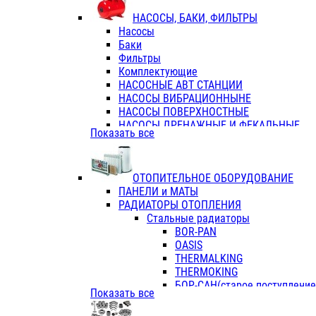
ФЛАНЦЫ / ВТУЛКИ
НАСОСЫ, БАКИ, ФИЛЬТРЫ
ТРОЙНИКИ ПЕРЕХОДНЫЕ / СОЕД
Насосы
ТРОЙНИКИ С ВНУТРЕННЕЙ РЕЗЬБ
Баки
ТРОЙНИКИ С НАРУЖНОЙ РЕЗЬБОЙ
Фильтры
КОЛЬЦА РЕЗИНОВЫЕ
Комплектующие
ТРУБЫ НАПОРНЫЕ
НАСОСНЫЕ АВТ СТАНЦИИ
ТРУБЫ ГОФРИРОВАННЫЕ ДВУХСЛ.
НАСОСЫ ВИБРАЦИОННЫНЕ
ТРУБЫ ПОЛИЭТИЛЕНОВЫЕ
НАСОСЫ ПОВЕРХНОСТНЫЕ
НАСОСЫ ДРЕНАЖНЫЕ И ФЕКАЛЬНЫЕ
Показать все
НАСОСЫ ПОВЫСИТ и ЦИРКУЛЯЦИОННЫ
НАСОСЫ СКВАЖИННЫЕ
ОТОПИТЕЛЬНОЕ ОБОРУДОВАНИЕ
ПАНЕЛИ и МАТЫ
РАДИАТОРЫ ОТОПЛЕНИЯ
Стальные радиаторы
BOR-PAN
OASIS
THERMALKING
THERMOKING
БОР-САН(старое поступление,
Показать все
БОРСАН
AZARIO