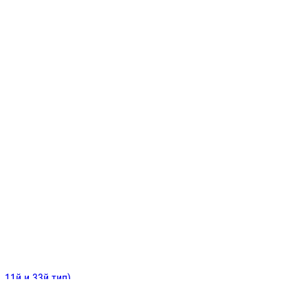
ИНИТЕЛЬНЫЕ
ОЙ
Е
 11й и 33й тип)