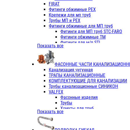
Фитинги ПП белые
FIRAT
Фитинги ПП белые
Фитинги обжимные PEX
Фитинги ППс металл.белые
Крепежи для мп труб
VALFEX
Трубы МП и PEX
Трубы PE-RT
Фитинги обжимные для МП труб
Трубы ПП водопровод белые
Фитинги для МП труб STC-FARO
Трубы ПП водопровод серые
Фитинги обжимные ТМ
Трубы армированные стекловолок
Фитинги для м/п STI
Показать все
Трубы армированные стекловолок
Фитинги для МП труб TITAN
Фитинги ПП серые
Фитинги для МП труб JIF
Краны
VALTEC
Фитинги с металл. серые
ФАСОННЫЕ ЧАСТИ КАНАЛИЗАЦИОНН
TK
Фитинги ПП (серые)
Канализация чугунная
VALFEX
Фитинги ПП белые
ТРАПЫ КАНАЛИЗАЦИОННЫЕ
Краны
КОМПЛЕКТУЮЩИЕ ДЛЯ КАНАЛИЗАЦИИ
Фитинги ПП (белые)
Трубы канализационные СИНИКОН
Фитинги ПП с металлом бел
VALFEX
ПК КОНТУР
Фасонные изделия
Краны полипропиленовые
Трубы
Трубы полипропиленивые
Хомуты для труб
Показать все
Труба PPR PN20
ПВХ (стройполимер)
Труба PPR-AL-PPR PN25(цент
Трубы
Труба PPR-GF-PPR PN25(арми
Фасонные изделия
Фитинги полипропиленовые