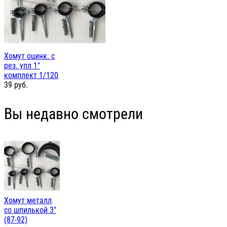
Хомут оцинк. с
рез. упл 1"
комплект 1/120
39
руб.
Вы недавно смотрели
Хомут металл
со шпилькой 3"
(87-92)