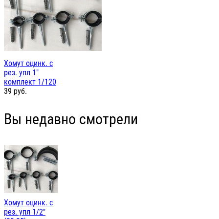
Хомут оцинк. с
рез. упл 1"
комплект 1/120
39
руб.
Вы недавно смотрели
Хомут оцинк. с
рез. упл 1/2"