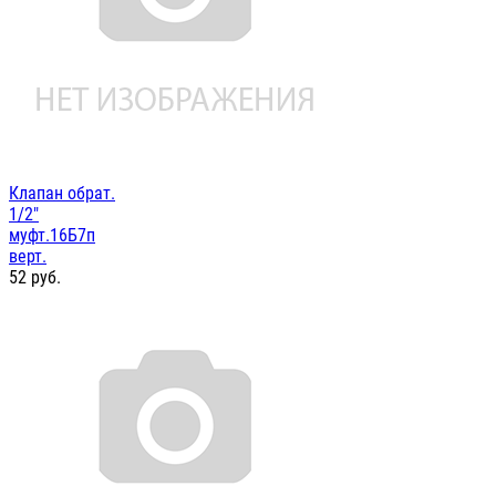
Клапан обрат.
1/2"
муфт.16Б7п
верт.
52
руб.