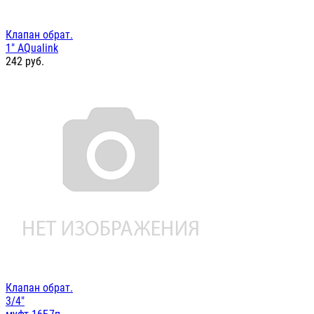
Клапан обрат.
1" AQualink
242
руб.
Клапан обрат.
3/4"