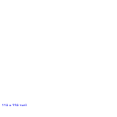
ИНИТЕЛЬНЫЕ
ОЙ
Е
 11й и 33й тип)