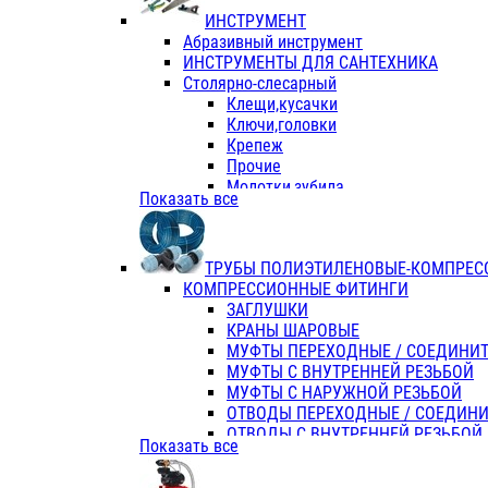
ИНСТРУМЕНТ
Абразивный инструмент
ИНСТРУМЕНТЫ ДЛЯ САНТЕХНИКА
Столярно-слесарный
Клещи,кусачки
Ключи,головки
Крепеж
Прочие
Молотки,зубила
Показать все
Пассатижи,тонкогубцы,утконосы
Напильники,надфили,рашпили
Ножовки по дереву
ТРУБЫ ПОЛИЭТИЛЕНОВЫЕ-КОМПРЕС
Отвертки
КОМПРЕССИОННЫЕ ФИТИНГИ
Хоз. инвентарь
ЗАГЛУШКИ
ЭЛ. ИНСТРУМЕНТ OASIS
КРАНЫ ШАРОВЫЕ
МУФТЫ ПЕРЕХОДНЫЕ / СОЕДИНИ
МУФТЫ С ВНУТРЕННЕЙ РЕЗЬБОЙ
МУФТЫ С НАРУЖНОЙ РЕЗЬБОЙ
ОТВОДЫ ПЕРЕХОДНЫЕ / СОЕДИН
ОТВОДЫ С ВНУТРЕННЕЙ РЕЗЬБОЙ
Показать все
ОТВОДЫ С НАРУЖНОЙ РЕЗЬБОЙ
СЕДЕЛКИ