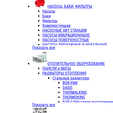
ФЛАНЦЫ / ВТУЛКИ
НАСОСЫ, БАКИ, ФИЛЬТРЫ
ТРОЙНИКИ ПЕРЕХОДНЫЕ / СОЕД
Насосы
ТРОЙНИКИ С ВНУТРЕННЕЙ РЕЗЬБ
Баки
ТРОЙНИКИ С НАРУЖНОЙ РЕЗЬБОЙ
Фильтры
КОЛЬЦА РЕЗИНОВЫЕ
Комплектующие
ТРУБЫ НАПОРНЫЕ
НАСОСНЫЕ АВТ СТАНЦИИ
ТРУБЫ ГОФРИРОВАННЫЕ ДВУХСЛ.
НАСОСЫ ВИБРАЦИОННЫНЕ
ТРУБЫ ПОЛИЭТИЛЕНОВЫЕ
НАСОСЫ ПОВЕРХНОСТНЫЕ
НАСОСЫ ДРЕНАЖНЫЕ И ФЕКАЛЬНЫЕ
Показать все
НАСОСЫ ПОВЫСИТ и ЦИРКУЛЯЦИОННЫ
НАСОСЫ СКВАЖИННЫЕ
ОТОПИТЕЛЬНОЕ ОБОРУДОВАНИЕ
ПАНЕЛИ и МАТЫ
РАДИАТОРЫ ОТОПЛЕНИЯ
Стальные радиаторы
BOR-PAN
OASIS
THERMALKING
THERMOKING
БОР-САН(старое поступление,
Показать все
БОРСАН
AZARIO