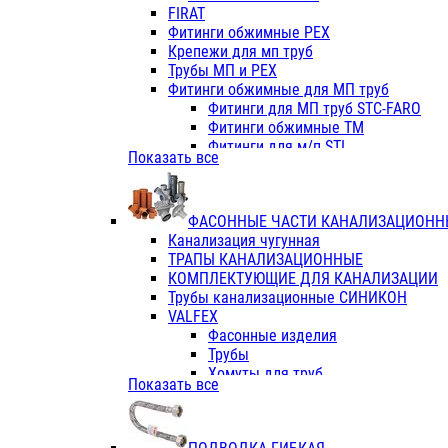
Фитинги ПП белые
FIRAT
Фитинги ПП белые
Фитинги обжимные PEX
Фитинги ППс металл.белые
Крепежи для мп труб
VALFEX
Трубы МП и PEX
Трубы PE-RT
Фитинги обжимные для МП труб
Трубы ПП водопровод белые
Фитинги для МП труб STC-FARO
Трубы ПП водопровод серые
Фитинги обжимные ТМ
Трубы армированные стекловолок
Фитинги для м/п STI
Показать все
Трубы армированные стекловолок
Фитинги для МП труб TITAN
Фитинги ПП серые
Фитинги для МП труб JIF
Краны
VALTEC
Фитинги с металл. серые
ФАСОННЫЕ ЧАСТИ КАНАЛИЗАЦИОНН
TK
Фитинги ПП (серые)
Канализация чугунная
VALFEX
Фитинги ПП белые
ТРАПЫ КАНАЛИЗАЦИОННЫЕ
Краны
КОМПЛЕКТУЮЩИЕ ДЛЯ КАНАЛИЗАЦИИ
Фитинги ПП (белые)
Трубы канализационные СИНИКОН
Фитинги ПП с металлом бел
VALFEX
ПК КОНТУР
Фасонные изделия
Краны полипропиленовые
Трубы
Трубы полипропиленивые
Хомуты для труб
Показать все
Труба PPR PN20
ПВХ (стройполимер)
Труба PPR-AL-PPR PN25(цент
Трубы
Труба PPR-GF-PPR PN25(арми
Фасонные изделия
Фитинги полипропиленовые