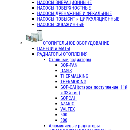
НАСОСЫ ВИБРАЦИОННЫНЕ
НАСОСЫ ПОВЕРХНОСТНЫЕ
НАСОСЫ ДРЕНАЖНЫЕ И ФЕКАЛЬНЫЕ
НАСОСЫ ПОВЫСИТ и ЦИРКУЛЯЦИОННЫЕ
НАСОСЫ СКВАЖИННЫЕ
ОТОПИТЕЛЬНОЕ ОБОРУДОВАНИЕ
ПАНЕЛИ и МАТЫ
РАДИАТОРЫ ОТОПЛЕНИЯ
Стальные радиаторы
BOR-PAN
OASIS
THERMALKING
THERMOKING
БОР-САН(старое поступление, 11й
и 33й тип)
БОРСАН
AZARIO
VALFEX
500
300
Алюминиевые радиаторы