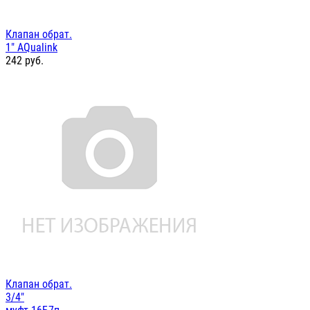
Клапан обрат.
1" AQualink
242
руб.
Клапан обрат.
3/4"