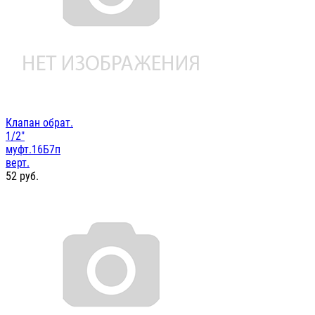
Клапан обрат.
1/2"
муфт.16Б7п
верт.
52
руб.