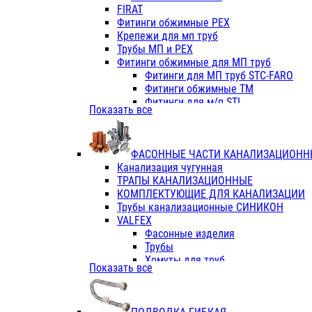
Фитинги ПП белые
FIRAT
Фитинги ПП белые
Фитинги обжимные PEX
Фитинги ППс металл.белые
Крепежи для мп труб
VALFEX
Трубы МП и PEX
Трубы PE-RT
Фитинги обжимные для МП труб
Трубы ПП водопровод белые
Фитинги для МП труб STC-FARO
Трубы ПП водопровод серые
Фитинги обжимные ТМ
Трубы армированные стекловолок
Фитинги для м/п STI
Показать все
Трубы армированные стекловолок
Фитинги для МП труб TITAN
Фитинги ПП серые
Фитинги для МП труб JIF
Краны
VALTEC
Фитинги с металл. серые
ФАСОННЫЕ ЧАСТИ КАНАЛИЗАЦИОНН
TK
Фитинги ПП (серые)
Канализация чугунная
VALFEX
Фитинги ПП белые
ТРАПЫ КАНАЛИЗАЦИОННЫЕ
Краны
КОМПЛЕКТУЮЩИЕ ДЛЯ КАНАЛИЗАЦИИ
Фитинги ПП (белые)
Трубы канализационные СИНИКОН
Фитинги ПП с металлом бел
VALFEX
ПК КОНТУР
Фасонные изделия
Краны полипропиленовые
Трубы
Трубы полипропиленивые
Хомуты для труб
Показать все
Труба PPR PN20
ПВХ (стройполимер)
Труба PPR-AL-PPR PN25(цент
Трубы
Труба PPR-GF-PPR PN25(арми
Фасонные изделия
Фитинги полипропиленовые