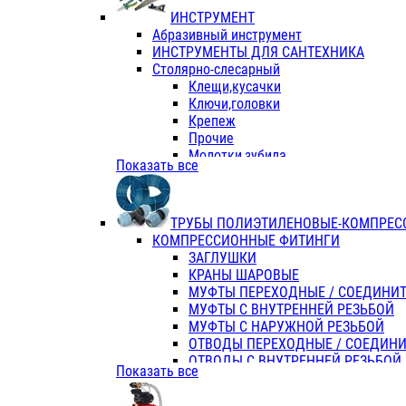
ИНСТРУМЕНТ
Абразивный инструмент
ИНСТРУМЕНТЫ ДЛЯ САНТЕХНИКА
Столярно-слесарный
Клещи,кусачки
Ключи,головки
Крепеж
Прочие
Молотки,зубила
Показать все
Пассатижи,тонкогубцы,утконосы
Напильники,надфили,рашпили
Ножовки по дереву
ТРУБЫ ПОЛИЭТИЛЕНОВЫЕ-КОМПРЕС
Отвертки
КОМПРЕССИОННЫЕ ФИТИНГИ
Хоз. инвентарь
ЗАГЛУШКИ
ЭЛ. ИНСТРУМЕНТ OASIS
КРАНЫ ШАРОВЫЕ
МУФТЫ ПЕРЕХОДНЫЕ / СОЕДИНИ
МУФТЫ С ВНУТРЕННЕЙ РЕЗЬБОЙ
МУФТЫ С НАРУЖНОЙ РЕЗЬБОЙ
ОТВОДЫ ПЕРЕХОДНЫЕ / СОЕДИН
ОТВОДЫ С ВНУТРЕННЕЙ РЕЗЬБОЙ
Показать все
ОТВОДЫ С НАРУЖНОЙ РЕЗЬБОЙ
СЕДЕЛКИ