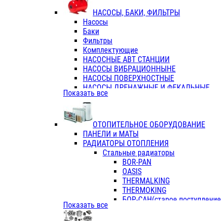
ФЛАНЦЫ / ВТУЛКИ
НАСОСЫ, БАКИ, ФИЛЬТРЫ
ТРОЙНИКИ ПЕРЕХОДНЫЕ / СОЕД
Насосы
ТРОЙНИКИ С ВНУТРЕННЕЙ РЕЗЬБ
Баки
ТРОЙНИКИ С НАРУЖНОЙ РЕЗЬБОЙ
Фильтры
КОЛЬЦА РЕЗИНОВЫЕ
Комплектующие
ТРУБЫ НАПОРНЫЕ
НАСОСНЫЕ АВТ СТАНЦИИ
ТРУБЫ ГОФРИРОВАННЫЕ ДВУХСЛ.
НАСОСЫ ВИБРАЦИОННЫНЕ
ТРУБЫ ПОЛИЭТИЛЕНОВЫЕ
НАСОСЫ ПОВЕРХНОСТНЫЕ
НАСОСЫ ДРЕНАЖНЫЕ И ФЕКАЛЬНЫЕ
Показать все
НАСОСЫ ПОВЫСИТ и ЦИРКУЛЯЦИОННЫ
НАСОСЫ СКВАЖИННЫЕ
ОТОПИТЕЛЬНОЕ ОБОРУДОВАНИЕ
ПАНЕЛИ и МАТЫ
РАДИАТОРЫ ОТОПЛЕНИЯ
Стальные радиаторы
BOR-PAN
OASIS
THERMALKING
THERMOKING
БОР-САН(старое поступление,
Показать все
БОРСАН
AZARIO