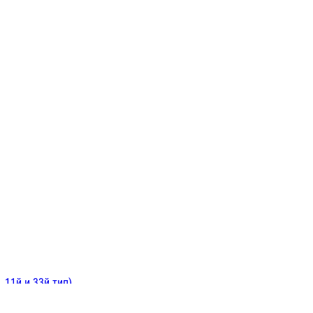
ИНИТЕЛЬНЫЕ
ОЙ
Е
 11й и 33й тип)