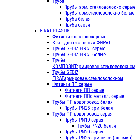
Труба
Трубы арм. стекловолокно серые
Трубы арм.стекловолокно белые
Труба белая
Труба серая
FIRAT PLASTIK
Фитинги электросварные
Кран для отопления ФИРАТ
Трубы GEDIZ FIRAT серые
Трубы GEDIZ FIRAT белые
Трубы
КОМПОЗИТармирован.стекловолокном
Трубы GEDIZ
FIRATармирован.стекловолокном
Фитинги ПП серые
Фитинги ПП серые
Фитинги ППс металл. серые
Трубы ПП водопровод белая
Трубы PN25 арм.белая
Трубы ПП водопровод серая
Трубы PN10 серая
Трубы PN20 белая
Трубы PN20 серая
Трубы PN25 арм.серая(алюмин)